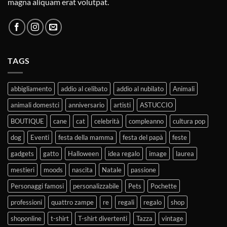
magna aliquam erat volutpat.
TAGS
abbigliamento
addio al celibato
addio al nubilato
Animali
animali domestci
anniversario
artisti
ASTUCCIO
BOUTIQUE
cane
cat
celebrità
compleanno
cultura pop
dog
Eventi
festa della mamma
festa del papà
feste
gadgets
gatto
Halloween
idea regalo
image
laurea
mestieri
moods
nascita
Natale
passione
Personaggi famosi
personalizzabile
Pets
Pochette
professioni
quattro zampe
re
regali
regalo
shop
shoponline
t-shirt
T-shirt divertenti
Tazza
vintage