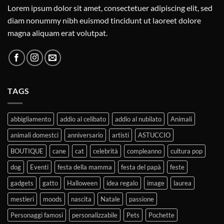
Lorem ipsum dolor sit amet, consectetuer adipiscing elit, sed
diam nonummy nibh euismod tincidunt ut laoreet dolore
magna aliquam erat volutpat.
TAGS
abbigliamento
addio al celibato
addio al nubilato
Animali
animali domestci
anniversario
artisti
ASTUCCIO
BOUTIQUE
cane
cat
celebrità
compleanno
cultura pop
dog
Eventi
festa della mamma
festa del papà
feste
gadgets
gatto
Halloween
idea regalo
image
laurea
mestieri
moods
nascita
Natale
passione
Personaggi famosi
personalizzabile
Pets
Pochette