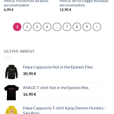
iMAGE Portachiavi da polso
iMAGE Set da viaggio boutique
personalizzabile
personalizzabile
6,90
€
12,90
€
1
2
3
4
…
7
8
9
ULTIMI ARRIVI
Felpa Cappuccio Not in the Epstein Files
30,90
€
iMAGE T-shirt Not in the Epstein files
16,90
€
Felpa Cappuccio T-shirt Kpop Demon Hunters -
Saja Boys