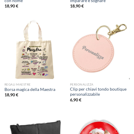
con nome
imparare e sognare
18,90
€
18,90
€
REGALI MAESTRE
PERSONALIZZA
Clip per chiavi tondo boutique
Borsa magica della Maestra
personalizzabile
18,90
€
6,90
€