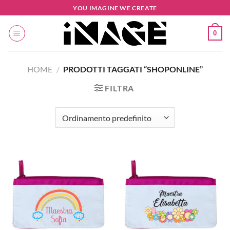
Salta
YOU IMAGINE WE CREATE
ai
contenuti
0
HOME
/
PRODOTTI TAGGATI “SHOPONLINE”
FILTRA