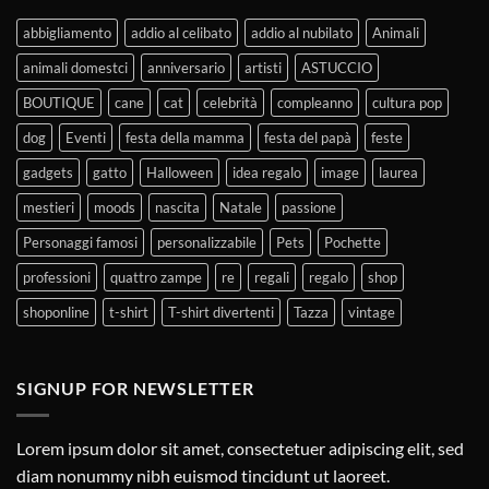
abbigliamento
addio al celibato
addio al nubilato
Animali
animali domestci
anniversario
artisti
ASTUCCIO
BOUTIQUE
cane
cat
celebrità
compleanno
cultura pop
dog
Eventi
festa della mamma
festa del papà
feste
gadgets
gatto
Halloween
idea regalo
image
laurea
mestieri
moods
nascita
Natale
passione
Personaggi famosi
personalizzabile
Pets
Pochette
professioni
quattro zampe
re
regali
regalo
shop
shoponline
t-shirt
T-shirt divertenti
Tazza
vintage
SIGNUP FOR NEWSLETTER
Lorem ipsum dolor sit amet, consectetuer adipiscing elit, sed
diam nonummy nibh euismod tincidunt ut laoreet.