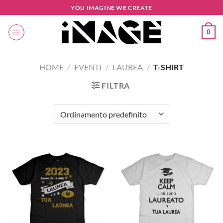
Salta
YOU IMAGINE WE CREATE
ai
contenuti
0
HOME
/
EVENTI
/
LAUREA
/
T-SHIRT
FILTRA