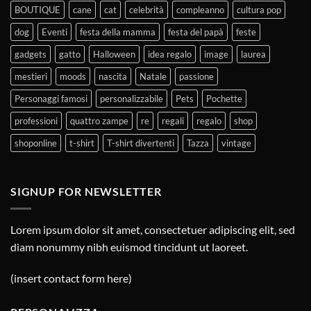
BOUTIQUE
cane
cat
celebrità
compleanno
cultura pop
dog
Eventi
festa della mamma
festa del papà
feste
gadgets
gatto
Halloween
idea regalo
image
laurea
mestieri
moods
nascita
Natale
passione
Personaggi famosi
personalizzabile
Pets
Pochette
professioni
quattro zampe
re
regali
regalo
shop
shoponline
t-shirt
T-shirt divertenti
Tazza
vintage
SIGNUP FOR NEWSLETTER
Lorem ipsum dolor sit amet, consectetuer adipiscing elit, sed
diam nonummy nibh euismod tincidunt ut laoreet.
(insert contact form here)