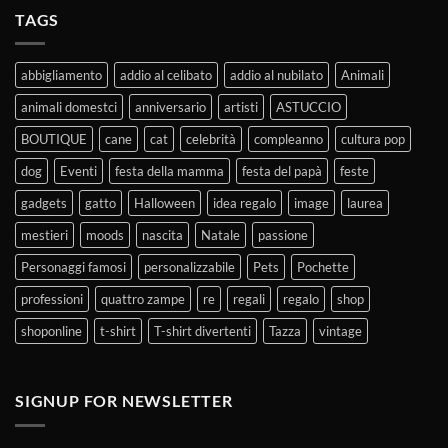
TAGS
abbigliamento
addio al celibato
addio al nubilato
Animali
animali domestci
anniversario
artisti
ASTUCCIO
BOUTIQUE
cane
cat
celebrità
compleanno
cultura pop
dog
Eventi
festa della mamma
festa del papà
feste
gadgets
gatto
Halloween
idea regalo
image
laurea
mestieri
moods
nascita
Natale
passione
Personaggi famosi
personalizzabile
Pets
Pochette
professioni
quattro zampe
re
regali
regalo
shop
shoponline
t-shirt
T-shirt divertenti
Tazza
vintage
SIGNUP FOR NEWSLETTER