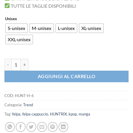
TUTTE LE TAGLIE DISPONIBILI
Unisex
S-unisex
M-unisex
L-unisex
XL-unisex
XXL-unisex
Felpa Cappuccio Not in the Epstein Files quantità
AGGIUNGI AL CARRELLO
COD:
HUNT-H-6
Categoria:
Trend
Tag:
felpa
,
felpa cappuccio
,
HUNTRIX
,
kpop
,
manga