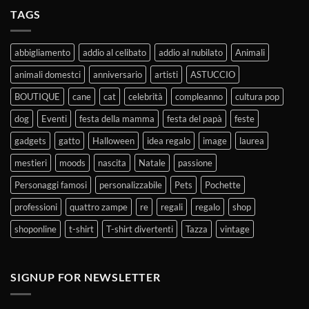
TAGS
abbigliamento
addio al celibato
addio al nubilato
Animali
animali domestci
anniversario
artisti
ASTUCCIO
BOUTIQUE
cane
cat
celebrità
compleanno
cultura pop
dog
Eventi
festa della mamma
festa del papà
feste
gadgets
gatto
Halloween
idea regalo
image
laurea
mestieri
moods
nascita
Natale
passione
Personaggi famosi
personalizzabile
Pets
Pochette
professioni
quattro zampe
re
regali
regalo
shop
shoponline
t-shirt
T-shirt divertenti
Tazza
vintage
SIGNUP FOR NEWSLETTER