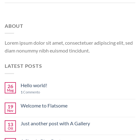
ABOUT
Lorem ipsum dolor sit amet, consectetuer adipiscing elit, sed
diam nonummy nibh euismod tincidunt.
LATEST POSTS
Hello world!
26
Mag
1
Commento
Welcome to Flatsome
19
Nov
Just another post with A Gallery
13
Ott