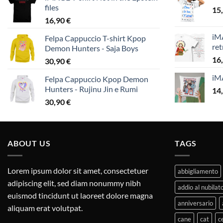
files
15
16,90
€
iMA
Felpa Cappuccio T-shirt Kpop
ret
Demon Hunters - Saja Boys
16
30,90
€
iM
Felpa Cappuccio Kpop Demon
Hunters - Rujinu Jin e Rumi
14
30,90
€
ABOUT US
TAGS
Lorem ipsum dolor sit amet, consectetuer
abbigliamento
adipiscing elit, sed diam nonummy nibh
addio al nubilat
euismod tincidunt ut laoreet dolore magna
anniversario
aliquam erat volutpat.
cane
cat
c