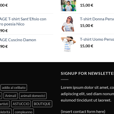
,00
€
15,00
€
GE T-shirt Sant'Efisio con
T-shirt Donna Perso
ro poesia Nico
15,00
€
,90
€
T-shirt Uomo Perso
AGE Cuscino Damon
15,00
€
,90
€
SIGNUP FOR NEWSLETTE
Lorem ipsum dolor sit amet, c
addio al celibato
adipiscing elit, sed diam non
o
Animali
animali domestci
euismod tincidunt ut laoreet.
artisti
ASTUCCIO
BOUTIQUE
(insert contact form here)
elebrità
compleanno