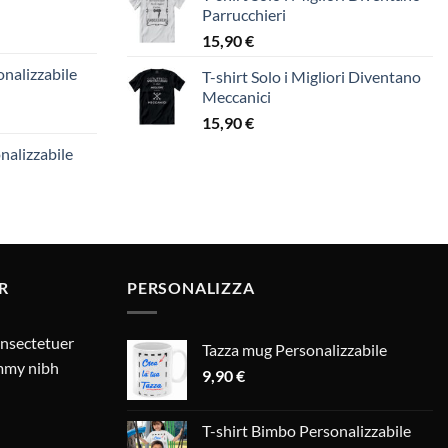
Parrucchieri
15,90
€
nalizzabile
T-shirt Solo i Migliori Diventano
Meccanici
15,90
€
nalizzabile
R
PERSONALIZZA
onsectetuer
Tazza mug Personalizzabile
ummy nibh
9,90
€
T-shirt Bimbo Personalizzabile