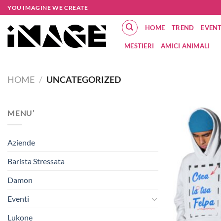
Salta
YOU IMAGINE WE CREATE
ai
HOME
TREND
EVENT
contenuti
MESTIERI
AMICI ANIMALI
HOME
/
UNCATEGORIZED
MENU’
Aziende
Barista Stressata
Damon
Eventi
Lukone