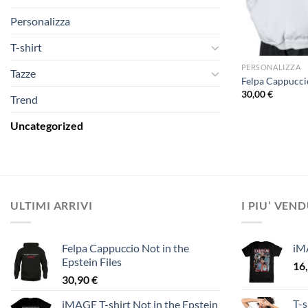
Personalizza
T-shirt
PERSONALIZZA
Tazze
Felpa Cappuccio
30,00
€
Trend
Uncategorized
ULTIMI ARRIVI
I PIU’ VEN
Felpa Cappuccio Not in the
iM
Epstein Files
16
30,90
€
T-s
iMAGE T-shirt Not in the Epstein