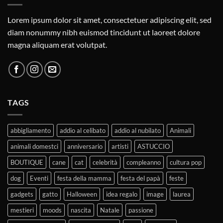
Lorem ipsum dolor sit amet, consectetuer adipiscing elit, sed
diam nonummy nibh euismod tincidunt ut laoreet dolore
magna aliquam erat volutpat.
TAGS
abbigliamento
addio al celibato
addio al nubilato
Animali
animali domestci
anniversario
artisti
ASTUCCIO
BOUTIQUE
cane
cat
celebrità
compleanno
cultura pop
dog
Eventi
festa della mamma
festa del papà
feste
gadgets
gatto
Halloween
idea regalo
image
laurea
mestieri
moods
nascita
Natale
passione