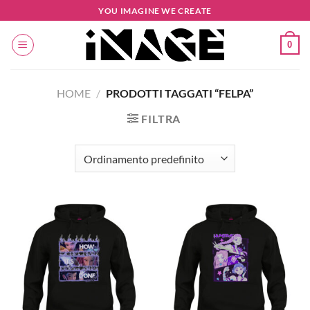
Salta
YOU IMAGINE WE CREATE
ai
contenuti
0
HOME
/
PRODOTTI TAGGATI “FELPA”
FILTRA