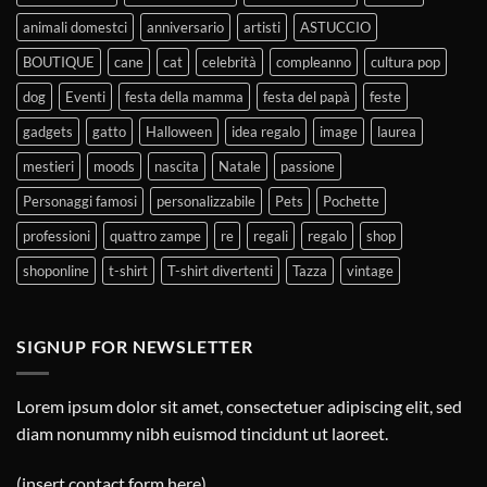
animali domestci
anniversario
artisti
ASTUCCIO
BOUTIQUE
cane
cat
celebrità
compleanno
cultura pop
dog
Eventi
festa della mamma
festa del papà
feste
gadgets
gatto
Halloween
idea regalo
image
laurea
mestieri
moods
nascita
Natale
passione
Personaggi famosi
personalizzabile
Pets
Pochette
professioni
quattro zampe
re
regali
regalo
shop
shoponline
t-shirt
T-shirt divertenti
Tazza
vintage
SIGNUP FOR NEWSLETTER
Lorem ipsum dolor sit amet, consectetuer adipiscing elit, sed
diam nonummy nibh euismod tincidunt ut laoreet.
(insert contact form here)