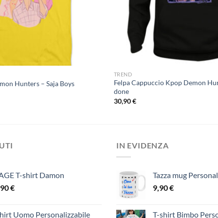
TREND
Felpa Cappuccio Kpop Demon Hunt
emon Hunters – Saja Boys
done
30,90
€
DUTI
IN EVIDENZA
AGE T-shirt Damon
Tazza mug Personal
,90
€
9,90
€
hirt Uomo Personalizzabile
T-shirt Bimbo Perso