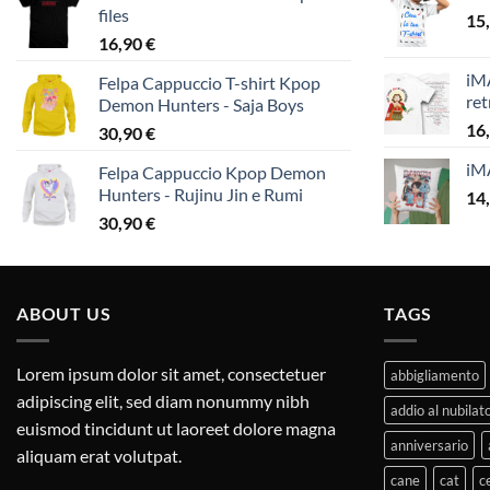
files
15
16,90
€
iMA
Felpa Cappuccio T-shirt Kpop
ret
Demon Hunters - Saja Boys
16
30,90
€
iM
Felpa Cappuccio Kpop Demon
Hunters - Rujinu Jin e Rumi
14
30,90
€
ABOUT US
TAGS
Lorem ipsum dolor sit amet, consectetuer
abbigliamento
adipiscing elit, sed diam nonummy nibh
addio al nubilat
euismod tincidunt ut laoreet dolore magna
anniversario
aliquam erat volutpat.
cane
cat
c