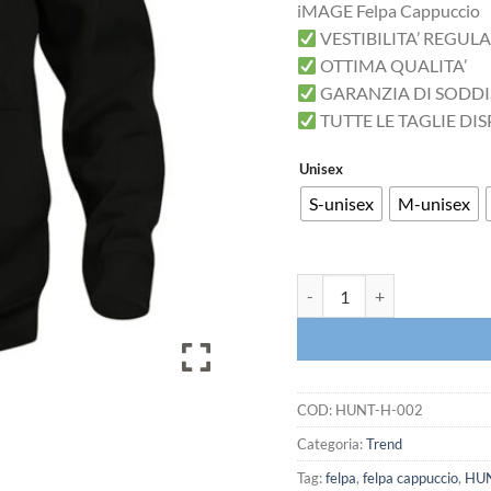
iMAGE Felpa Cappuccio
VESTIBILITA’ REGUL
OTTIMA QUALITA’
GARANZIA DI SODD
TUTTE LE TAGLIE DIS
Unisex
S-unisex
M-unisex
Felpa Cappuccio Kpop Demon
COD:
HUNT-H-002
Categoria:
Trend
Tag:
felpa
,
felpa cappuccio
,
HU