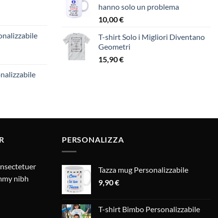
hanno solo un problema
10,00
€
nalizzabile
T-shirt Solo i Migliori Diventano
Geometri
15,90
€
nalizzabile
R
PERSONALIZZA
onsectetuer
Tazza mug Personalizzabile
ummy nibh
9,90
€
T-shirt Bimbo Personalizzabile