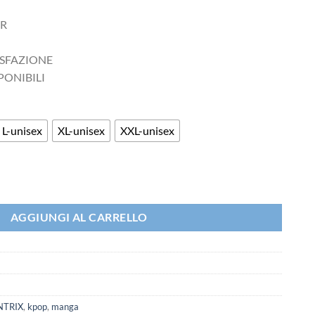
AR
ISFAZIONE
PONIBILI
L-unisex
XL-unisex
XXL-unisex
 Hunters - Huntrix quantità
AGGIUNGI AL CARRELLO
NTRIX
,
kpop
,
manga