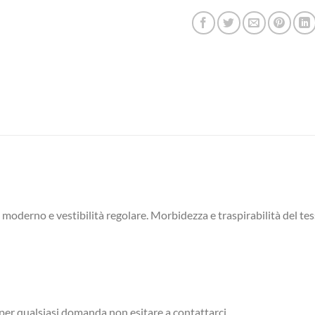
 moderno e vestibilità regolare.
Morbidezza e traspirabilità del tes
: per qualsiasi domanda non esitare a contattarci.