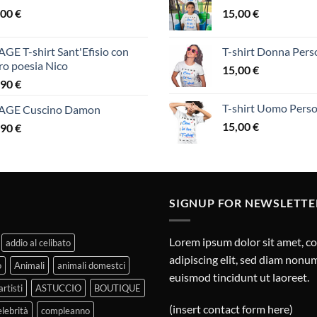
,00
€
15,00
€
GE T-shirt Sant'Efisio con
T-shirt Donna Perso
ro poesia Nico
15,00
€
,90
€
T-shirt Uomo Perso
AGE Cuscino Damon
15,00
€
,90
€
SIGNUP FOR NEWSLETTE
Lorem ipsum dolor sit amet, c
addio al celibato
adipiscing elit, sed diam non
o
Animali
animali domestci
euismod tincidunt ut laoreet.
artisti
ASTUCCIO
BOUTIQUE
(insert contact form here)
elebrità
compleanno