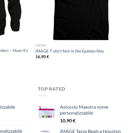
TREND
ers – How it’s
iMAGE T-shirt Not in the Epstein files
16,90
€
TOP RATED
izzabile
Astuccio Maestra nome
personalizzabile
10,90
€
nalizzabile
iMAGE Tazza Beati a Houston