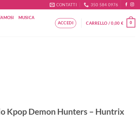
CONTATTI
350 584 0976
FAMOSI
MUSICA
ACCEDI
0
CARRELLO /
0,00
€
io Kpop Demon Hunters – Huntrix