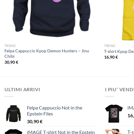
TREND
TREND
Felpa Cappuccio Kpop Demon Hunters – Jinu
T-shirt Kpop D
Chibi
16,90
€
30,90
€
ULTIMI ARRIVI
I PIU’ VEN
Felpa Cappuccio Not in the
iM
Epstein Files
16
30,90
€
T-s
iMAGE T-shirt Not in the Epstein