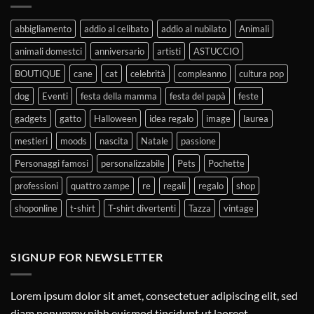
abbigliamento
addio al celibato
addio al nubilato
Animali
animali domestci
anniversario
artisti
ASTUCCIO
BOUTIQUE
cane
cat
celebrità
compleanno
cultura pop
dog
Eventi
festa della mamma
festa del papà
feste
gadgets
gatto
Halloween
idea regalo
image
laurea
mestieri
moods
nascita
Natale
passione
Personaggi famosi
personalizzabile
Pets
Pochette
professioni
quattro zampe
re
regali
regalo
shop
shoponline
t-shirt
T-shirt divertenti
Tazza
vintage
SIGNUP FOR NEWSLETTER
Lorem ipsum dolor sit amet, consectetuer adipiscing elit, sed
diam nonummy nibh euismod tincidunt ut laoreet.