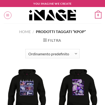
Salta
YOU IMAGINE WE CREATE
ai
contenuti
0
HOME
/
PRODOTTI TAGGATI “KPOP”
FILTRA