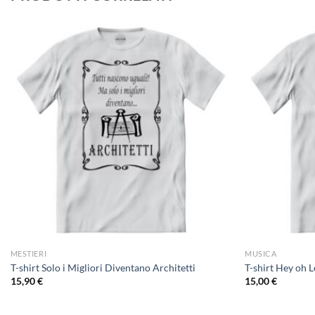
MESTIERI
MUSICA
T-shirt Solo i Migliori Diventano Architetti
T-shirt Hey oh 
15,90
€
15,00
€