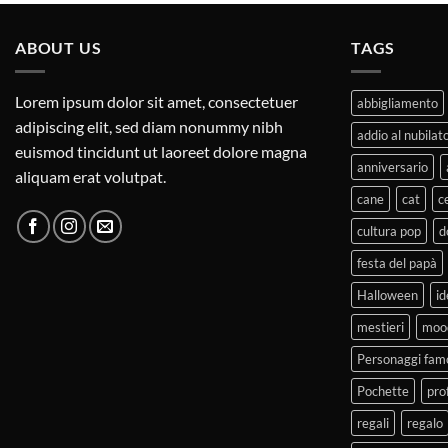
ABOUT US
TAGS
Lorem ipsum dolor sit amet, consectetuer
abbigliamento
adipiscing elit, sed diam nonummy nibh
addio al nubilat
euismod tincidunt ut laoreet dolore magna
anniversario
aliquam erat volutpat.
cane
cat
c
cultura pop
d
festa del papà
Halloween
id
mestieri
moo
Personaggi fam
Pochette
pro
regali
regalo