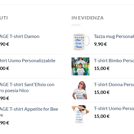
DUTI
IN EVIDENZA
AGE T-shirt Damon
Tazza mug Personal
,90
€
9,90
€
hirt Uomo Personalizzabile
T-shirt Bimbo Perso
,00
€
15,00
€
GE T-shirt Sant'Efisio con
T-shirt Donna Perso
ro poesia Nico
15,00
€
,90
€
T-shirt Uomo Perso
GE T-shirt Appetite for Bee
ve
15,00
€
,90
€