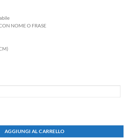
abile
 CON NOME O FRASE
 CM)
n nome personalizzabile quantità
AGGIUNGI AL CARRELLO