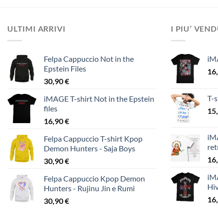
ULTIMI ARRIVI
I PIU’ VEN
Felpa Cappuccio Not in the
iM
Epstein Files
16
30,90
€
T-s
iMAGE T-shirt Not in the Epstein
files
15
16,90
€
iMA
Felpa Cappuccio T-shirt Kpop
ret
Demon Hunters - Saja Boys
16
30,90
€
iMA
Felpa Cappuccio Kpop Demon
Hi
Hunters - Rujinu Jin e Rumi
16
30,90
€