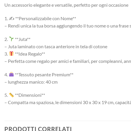
Un accessorio elegante e versatile, perfetto per ogni occasione
1. ✍️ **Personalizzabile con Nome**
– Rendi unica la tua borsa aggiungendo il tuo nome o una frase s
2.
**Juta**
– Juta laminato con tasca anteriore in tela di cotone
3.
**Idea Regalo**
– Perfetta come regalo per amici e familiari, per compleanni, anni
4.
**Tessuto pesante Premium**
– lunghezza manico: 40 cm
5.
**Dimensioni**
– Compatta ma spaziosa, le dimensioni 30 x 30 x 19 cm, capacità
PRODOTTI CORRELATI