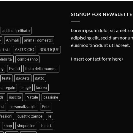
SIGNUP FOR NEWSLETTE
Lorem ipsum dolor sit amet, c
addio al celibato
adipiscing elit, sed diam non
o
Animali
animali domestci
euismod tincidunt ut laoreet.
artisti
ASTUCCIO
BOUTIQUE
(insert contact form here)
elebrità
compleanno
og
Eventi
festa della mamma
feste
gadgets
gatto
ea regalo
image
laurea
ds
nascita
Natale
passione
osi
personalizzabile
Pets
fessioni
quattro zampe
re
shop
shoponline
t-shirt