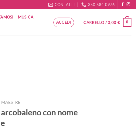
CONTATTI
350 584 0976
FAMOSI
MUSICA
ACCEDI
0
CARRELLO /
0,00
€
I MAESTRE
 arcobaleno con nome
le