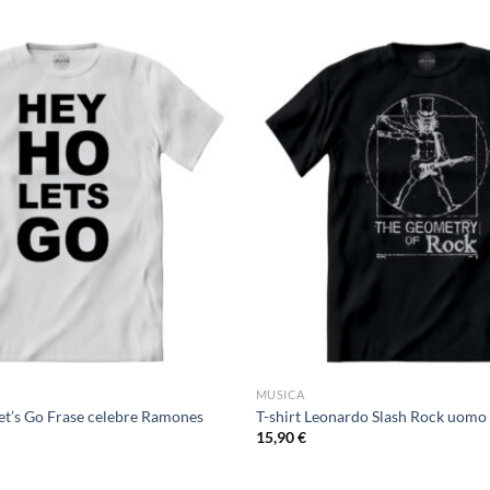
MUSICA
Let’s Go Frase celebre Ramones
T-shirt Leonardo Slash Rock uomo 
15,90
€