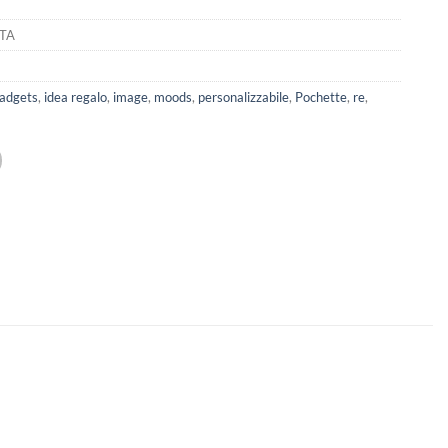
UTA
adgets
,
idea regalo
,
image
,
moods
,
personalizzabile
,
Pochette
,
re
,