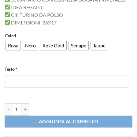
IDEA REGALO
CINTURINO DA POLSO
DIMENSIONI: 26X17
Colori
Rosa
Nero
Rose Gold
Senape
Taupe
Testo
*
iMAGE Pochette boutique personalizzabile quantità
AGGIUNGI AL CARRELLO