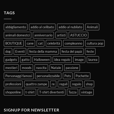
TAGS
abbigliamento
addio al celibato
addio al nubilato
Animali
animali domestci
anniversario
artisti
ASTUCCIO
BOUTIQUE
cane
cat
celebrità
compleanno
cultura pop
dog
Eventi
festa della mamma
festa del papà
feste
gadgets
gatto
Halloween
idea regalo
image
laurea
mestieri
moods
nascita
Natale
passione
Personaggi famosi
personalizzabile
Pets
Pochette
professioni
quattro zampe
re
regali
regalo
shop
shoponline
t-shirt
T-shirt divertenti
Tazza
vintage
SIGNUP FOR NEWSLETTER