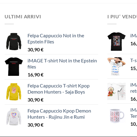
ULTIMI ARRIVI
I PIU’ VEN
Felpa Cappuccio Not in the
iM
Epstein Files
16
30,90
€
T-s
iMAGE T-shirt Not in the Epstein
files
15
16,90
€
iMA
Felpa Cappuccio T-shirt Kpop
ret
Demon Hunters - Saja Boys
16
30,90
€
iM
Felpa Cappuccio Kpop Demon
Te
Hunters - Rujinu Jin e Rumi
10
30,90
€