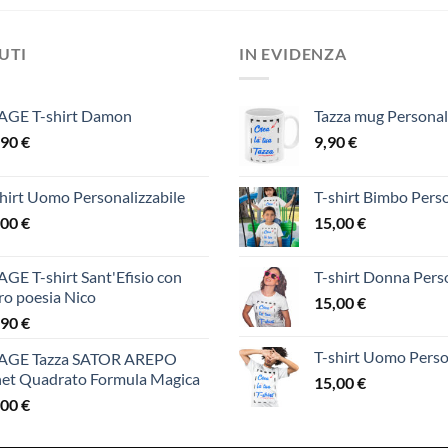
DUTI
IN EVIDENZA
AGE T-shirt Damon
Tazza mug Personal
,90
€
9,90
€
hirt Uomo Personalizzabile
T-shirt Bimbo Perso
,00
€
15,00
€
GE T-shirt Sant'Efisio con
T-shirt Donna Perso
ro poesia Nico
15,00
€
,90
€
T-shirt Uomo Perso
AGE Tazza SATOR AREPO
net Quadrato Formula Magica
15,00
€
,00
€