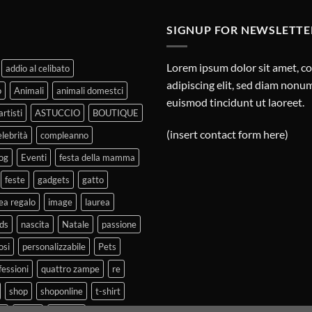
SIGNUP FOR NEWSLETTE
Lorem ipsum dolor sit amet, c
addio al celibato
adipiscing elit, sed diam non
o
Animali
animali domestci
euismod tincidunt ut laoreet.
artisti
ASTUCCIO
BOUTIQUE
(insert contact form here)
elebrità
compleanno
og
Eventi
festa della mamma
feste
gadgets
gatto
ea regalo
image
laurea
ds
nascita
Natale
passione
osi
personalizzabile
Pets
fessioni
quattro zampe
re
shop
shoponline
t-shirt