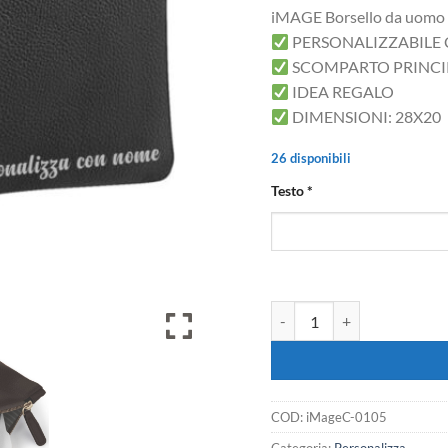
iMAGE Borsello da uomo p
PERSONALIZZABILE
SCOMPARTO PRINCI
IDEA REGALO
DIMENSIONI: 28X20
26 disponibili
Testo
*
iMAGE Borsello per accessor
COD:
iMageC-0105