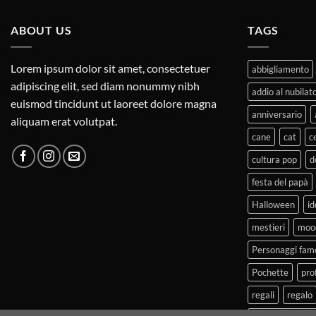
ABOUT US
TAGS
Lorem ipsum dolor sit amet, consectetuer
abbigliamento
adipiscing elit, sed diam nonummy nibh
addio al nubilat
euismod tincidunt ut laoreet dolore magna
anniversario
aliquam erat volutpat.
cane
cat
c
cultura pop
d
festa del papà
Halloween
id
mestieri
moo
Personaggi fam
Pochette
pro
regali
regalo