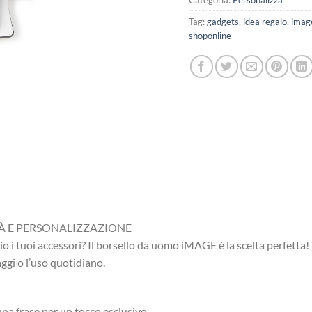
Categoria:
Personalizza
Tag:
gadgets
,
idea regalo
,
imag
shoponline
TÀ E PERSONALIZZAZIONE
o i tuoi accessori? Il borsello da uomo iMAGE è la scelta perfetta!
iaggi o l’uso quotidiano.
una frase per un tocco esclusivo.