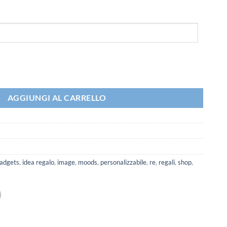
que personalizzabile quantità
AGGIUNGI AL CARRELLO
adgets
,
idea regalo
,
image
,
moods
,
personalizzabile
,
re
,
regali
,
shop
,