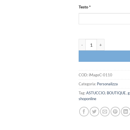
Testo
*
iMAGE Clip per chiavi bouti
COD:
iMageC-0110
Categoria:
Personalizza
Tag:
ASTUCCIO
,
BOUTIQUE
,
g
shoponline