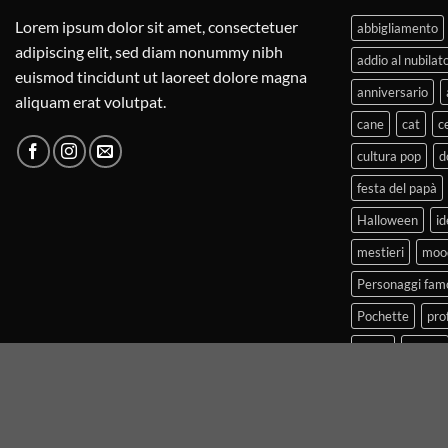
Lorem ipsum dolor sit amet, consectetuer
abbigliamento
adipiscing elit, sed diam nonummy nibh
addio al nubilat
euismod tincidunt ut laoreet dolore magna
anniversario
aliquam erat volutpat.
cane
cat
c
cultura pop
d
festa del papà
Halloween
id
mestieri
moo
Personaggi fam
Pochette
pro
regali
regalo
T-shirt diverten