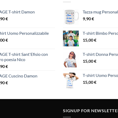
AGE T-shirt Damon
Tazza mug Personal
,90
€
9,90
€
hirt Uomo Personalizzabile
T-shirt Bimbo Perso
,00
€
15,00
€
GE T-shirt Sant'Efisio con
T-shirt Donna Perso
ro poesia Nico
15,00
€
,90
€
T-shirt Uomo Perso
AGE Cuscino Damon
15,00
€
,90
€
SIGNUP FOR NEWSLETTE