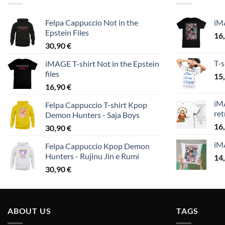
Felpa Cappuccio Not in the
iM
Epstein Files
16
30,90
€
T-s
iMAGE T-shirt Not in the Epstein
files
15
16,90
€
iMA
Felpa Cappuccio T-shirt Kpop
ret
Demon Hunters - Saja Boys
16
30,90
€
iM
Felpa Cappuccio Kpop Demon
Hunters - Rujinu Jin e Rumi
14
30,90
€
ABOUT US
TAGS