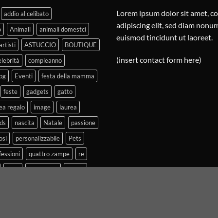
Lorem ipsum dolor sit amet, c
addio al celibato
adipiscing elit, sed diam non
o
Animali
animali domestci
euismod tincidunt ut laoreet.
artisti
ASTUCCIO
BOUTIQUE
(insert contact form here)
elebrità
compleanno
og
Eventi
festa della mamma
feste
gadgets
gatto
ea regalo
image
laurea
ds
nascita
Natale
passione
osi
personalizzabile
Pets
fessioni
quattro zampe
re
shop
shoponline
t-shirt
ti
Tazza
vintage