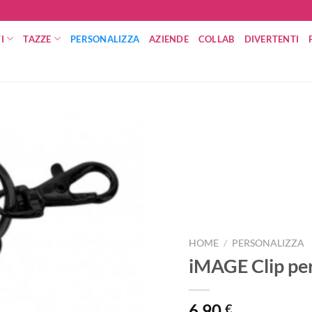
I
TAZZE
PERSONALIZZA
AZIENDE
COLLAB
DIVERTENTI
HOME
/
PERSONALIZZA
iMAGE Clip per
6,90
€