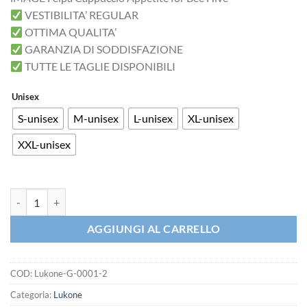
VESTIBILITA’ REGULAR
OTTIMA QUALITA’
GARANZIA DI SODDISFAZIONE
TUTTE LE TAGLIE DISPONIBILI
Unisex
S-unisex
M-unisex
L-unisex
XL-unisex
XXL-unisex
iMAGE Felpa Cappuccio Appetite for Bee Hive quantità
AGGIUNGI AL CARRELLO
COD:
Lukone-G-0001-2
Categoria:
Lukone