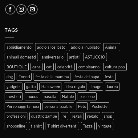
TAGS
abbigliamento
addio al celibato
addio al nubilato
Animali
animali domestci
anniversario
artisti
ASTUCCIO
BOUTIQUE
cane
cat
celebrità
compleanno
cultura pop
dog
Eventi
festa della mamma
festa del papà
feste
gadgets
gatto
Halloween
idea regalo
image
laurea
mestieri
moods
nascita
Natale
passione
Personaggi famosi
personalizzabile
Pets
Pochette
professioni
quattro zampe
re
regali
regalo
shop
shoponline
t-shirt
T-shirt divertenti
Tazza
vintage