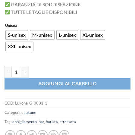
GARANZIA DI SODDISFAZIONE
TUTTE LE TAGLIE DISPONIBILI
Unisex
S-unisex
M-unisex
L-unisex
XL-unisex
XXL-unisex
iMAGE Felpa Girocollo Lukone Bee Hive quantità
AGGIUNGI AL CARRELLO
COD:
Lukone-G-0001-1
Categoria:
Lukone
Tag:
abbigliamento
,
bar
,
barista
,
stressata