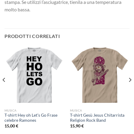
stampa. Se utilizzi l’asciugatrice, tienila a una temperatura
molto bassa.
PRODOTTI CORRELATI
MUSICA
MUSICA
T-shirt Hey oh Let’s Go Frase
T-shirt Gesù Jesus Chitarrista
celebre Ramones
Religion Rock Band
15,00
€
15,90
€