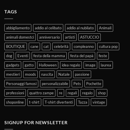
TAGS
abbigliamento
addio al celibato
addio al nubilato
Animali
animali domestci
anniversario
artisti
ASTUCCIO
BOUTIQUE
cane
cat
celebrità
compleanno
cultura pop
dog
Eventi
festa della mamma
festa del papà
feste
gadgets
gatto
Halloween
idea regalo
image
laurea
mestieri
moods
nascita
Natale
passione
Personaggi famosi
personalizzabile
Pets
Pochette
professioni
quattro zampe
re
regali
regalo
shop
shoponline
t-shirt
T-shirt divertenti
Tazza
vintage
SIGNUP FOR NEWSLETTER