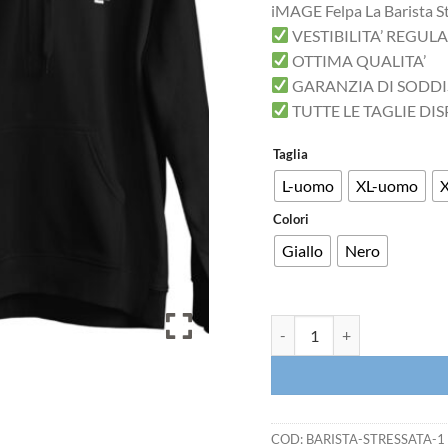
iMAGE Felpa La Barista 
VESTIBILITA’ REGUL
OTTIMA QUALITA’
GARANZIA DI SODD
TUTTE LE TAGLIE DIS
Taglia
L-uomo
XL-uomo
Colori
Giallo
Nero
iMAGE Felpa La Barista Stre
COD:
BARISTA-STRESSATA-1