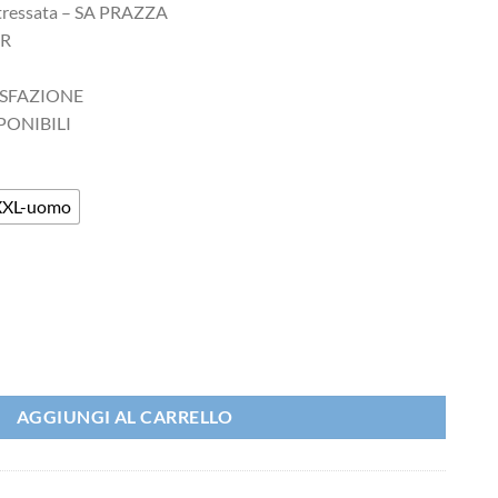
Stressata – SA PRAZZA
AR
ISFAZIONE
PONIBILI
XXL-uomo
ssata - SA PRAZZA quantità
AGGIUNGI AL CARRELLO