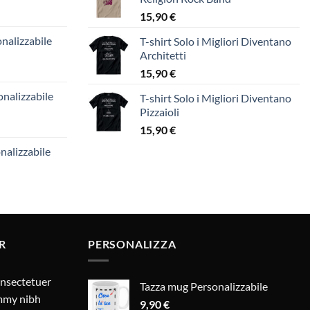
15,90
€
nalizzabile
T-shirt Solo i Migliori Diventano
Architetti
15,90
€
nalizzabile
T-shirt Solo i Migliori Diventano
Pizzaioli
15,90
€
nalizzabile
R
PERSONALIZZA
onsectetuer
Tazza mug Personalizzabile
ummy nibh
9,90
€