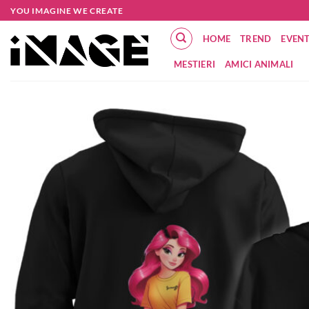
Salta
YOU IMAGINE WE CREATE
ai
HOME
TREND
EVENT
contenuti
MESTIERI
AMICI ANIMALI