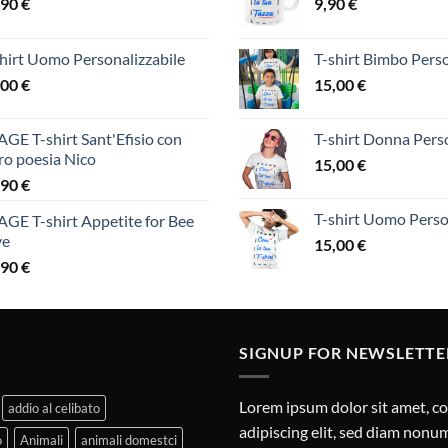
,90
€
9,90
€
hirt Uomo Personalizzabile
T-shirt Bimbo Perso
,00
€
15,00
€
GE T-shirt Sant'Efisio con
T-shirt Donna Perso
ro poesia Nico
15,00
€
,90
€
T-shirt Uomo Perso
GE T-shirt Appetite for Bee
ve
15,00
€
,90
€
SIGNUP FOR NEWSLETTE
Lorem ipsum dolor sit amet, c
addio al celibato
adipiscing elit, sed diam non
o
Animali
animali domestci