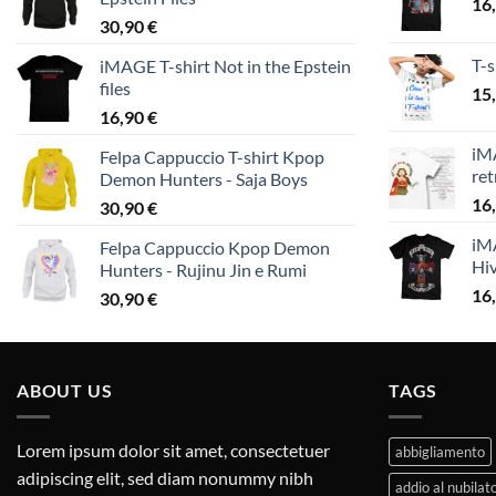
16
30,90
€
T-s
iMAGE T-shirt Not in the Epstein
files
15
16,90
€
iMA
Felpa Cappuccio T-shirt Kpop
ret
Demon Hunters - Saja Boys
16
30,90
€
iMA
Felpa Cappuccio Kpop Demon
Hi
Hunters - Rujinu Jin e Rumi
16
30,90
€
ABOUT US
TAGS
Lorem ipsum dolor sit amet, consectetuer
abbigliamento
adipiscing elit, sed diam nonummy nibh
addio al nubilat