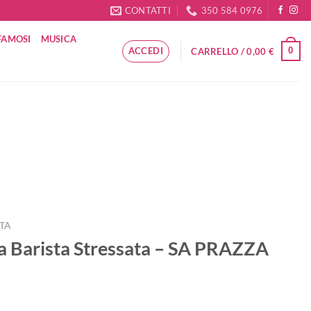
CONTATTI
350 584 0976
FAMOSI
MUSICA
ACCEDI
0
CARRELLO /
0,00
€
ATA
a Barista Stressata – SA PRAZZA