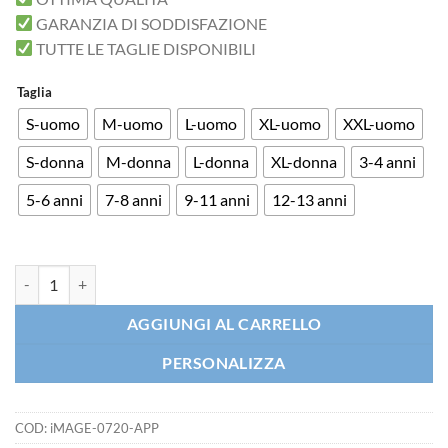
GARANZIA DI SODDISFAZIONE
TUTTE LE TAGLIE DISPONIBILI
Taglia
S-uomo
M-uomo
L-uomo
XL-uomo
XXL-uomo
S-donna
M-donna
L-donna
XL-donna
3-4 anni
5-6 anni
7-8 anni
9-11 anni
12-13 anni
T-shirt AMA Gli Animali Rispetto Natura Vegan quantità
AGGIUNGI AL CARRELLO
PERSONALIZZA
COD:
iMAGE-0720-APP