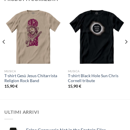
MUSICA
MUSICA
T-shirt Gesù Jesus Chitarrista
T-shirt Black Hole Sun Chris
Religion Rock Band
Cornell tribute
15,90
€
15,90
€
ULTIMI ARRIVI
Felpa Cappuccio Not in the Epstein Files