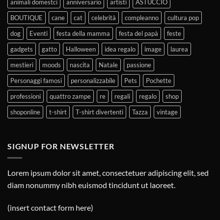
animali domestci
anniversario
artisti
ASTUCCIO
BOUTIQUE
cane
cat
celebrità
compleanno
cultura pop
dog
Eventi
festa della mamma
festa del papà
feste
gadgets
gatto
Halloween
idea regalo
image
laurea
mestieri
moods
nascita
Natale
passione
Personaggi famosi
personalizzabile
Pets
Pochette
professioni
quattro zampe
re
regali
regalo
shop
shoponline
t-shirt
T-shirt divertenti
Tazza
vintage
SIGNUP FOR NEWSLETTER
Lorem ipsum dolor sit amet, consectetuer adipiscing elit, sed
diam nonummy nibh euismod tincidunt ut laoreet.
(insert contact form here)