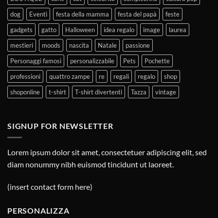
dog
Eventi
festa della mamma
festa del papà
feste
gadgets
gatto
Halloween
idea regalo
image
laurea
mestieri
moods
nascita
Natale
passione
Personaggi famosi
personalizzabile
Pets
Pochette
professioni
quattro zampe
re
regali
regalo
shop
shoponline
t-shirt
T-shirt divertenti
Tazza
vintage
SIGNUP FOR NEWSLETTER
Lorem ipsum dolor sit amet, consectetuer adipiscing elit, sed
diam nonummy nibh euismod tincidunt ut laoreet.
(insert contact form here)
PERSONALIZZA