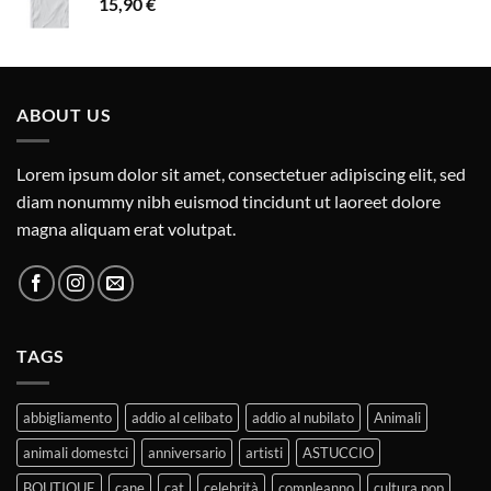
15,90
€
ABOUT US
Lorem ipsum dolor sit amet, consectetuer adipiscing elit, sed
diam nonummy nibh euismod tincidunt ut laoreet dolore
magna aliquam erat volutpat.
TAGS
abbigliamento
addio al celibato
addio al nubilato
Animali
animali domestci
anniversario
artisti
ASTUCCIO
BOUTIQUE
cane
cat
celebrità
compleanno
cultura pop