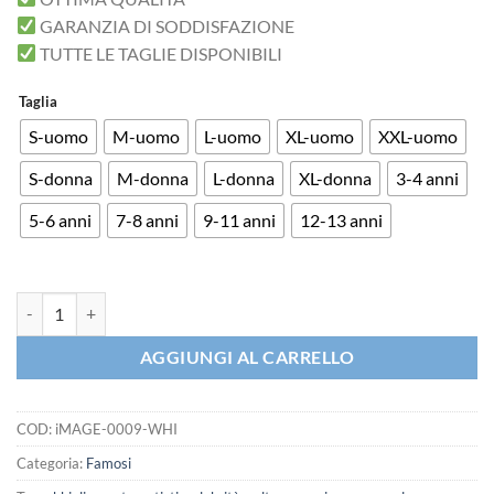
GARANZIA DI SODDISFAZIONE
TUTTE LE TAGLIE DISPONIBILI
Taglia
S-uomo
M-uomo
L-uomo
XL-uomo
XXL-uomo
S-donna
M-donna
L-donna
XL-donna
3-4 anni
5-6 anni
7-8 anni
9-11 anni
12-13 anni
T-shirt Banksy Lancio di Fiori Murales Street Art quantità
AGGIUNGI AL CARRELLO
COD:
iMAGE-0009-WHI
Categoria:
Famosi