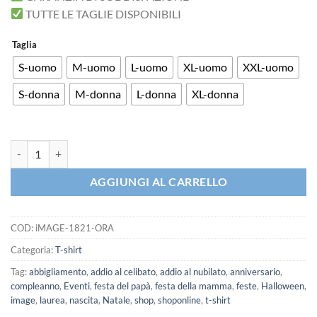
TUTTE LE TAGLIE DISPONIBILI
Taglia
S-uomo
M-uomo
L-uomo
XL-uomo
XXL-uomo
S-donna
M-donna
L-donna
XL-donna
iMAGE T-shirt Halloween Town quantità
AGGIUNGI AL CARRELLO
COD:
iMAGE-1821-ORA
Categoria:
T-shirt
Tag:
abbigliamento
,
addio al celibato
,
addio al nubilato
,
anniversario
,
compleanno
,
Eventi
,
festa del papà
,
festa della mamma
,
feste
,
Halloween
,
image
,
laurea
,
nascita
,
Natale
,
shop
,
shoponline
,
t-shirt