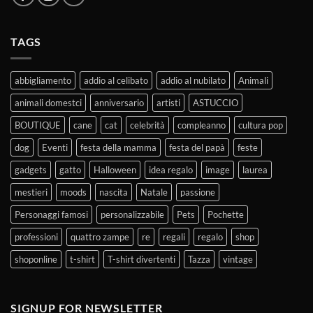
TAGS
abbigliamento
addio al celibato
addio al nubilato
Animali
animali domestci
anniversario
artisti
ASTUCCIO
BOUTIQUE
cane
cat
celebrità
compleanno
cultura pop
dog
Eventi
festa della mamma
festa del papà
feste
gadgets
gatto
Halloween
idea regalo
image
laurea
mestieri
moods
nascita
Natale
passione
Personaggi famosi
personalizzabile
Pets
Pochette
professioni
quattro zampe
re
regali
regalo
shop
shoponline
t-shirt
T-shirt divertenti
Tazza
vintage
SIGNUP FOR NEWSLETTER