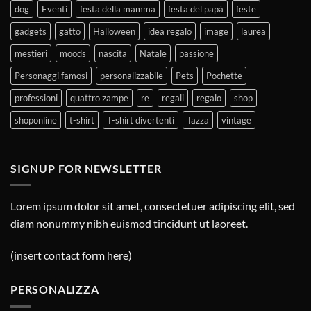
dog
Eventi
festa della mamma
festa del papà
feste
gadgets
gatto
Halloween
idea regalo
image
laurea
mestieri
moods
nascita
Natale
passione
Personaggi famosi
personalizzabile
Pets
Pochette
professioni
quattro zampe
re
regali
regalo
shop
shoponline
t-shirt
T-shirt divertenti
Tazza
vintage
SIGNUP FOR NEWSLETTER
Lorem ipsum dolor sit amet, consectetuer adipiscing elit, sed
diam nonummy nibh euismod tincidunt ut laoreet.
(insert contact form here)
PERSONALIZZA