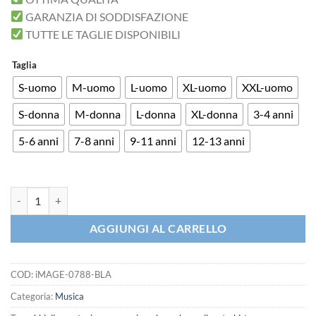
GARANZIA DI SODDISFAZIONE
TUTTE LE TAGLIE DISPONIBILI
Taglia
S-uomo
M-uomo
L-uomo
XL-uomo
XXL-uomo
S-donna
M-donna
L-donna
XL-donna
3-4 anni
5-6 anni
7-8 anni
9-11 anni
12-13 anni
T-shirt Leonardo Slash Rock uomo vitruviano quantità
AGGIUNGI AL CARRELLO
COD:
iMAGE-0788-BLA
Categoria:
Musica