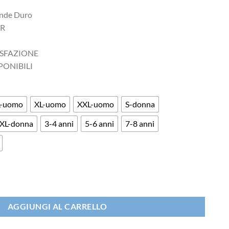
ande Duro
AR
ISFAZIONE
PONIBILI
L-uomo
XL-uomo
XXL-uomo
S-donna
XL-donna
3-4 anni
5-6 anni
7-8 anni
ivertente quantità
AGGIUNGI AL CARRELLO