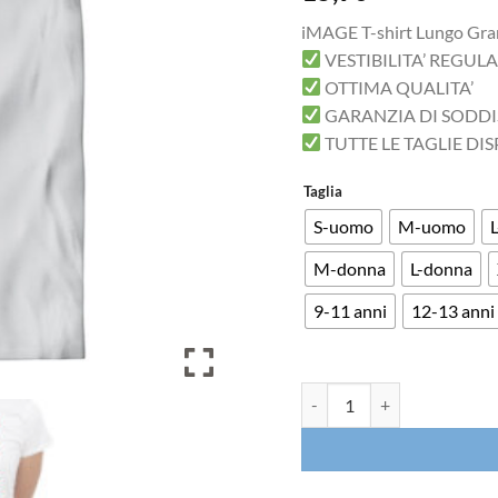
iMAGE T-shirt Lungo Gr
VESTIBILITA’ REGUL
OTTIMA QUALITA’
GARANZIA DI SODD
TUTTE LE TAGLIE DIS
Taglia
S-uomo
M-uomo
M-donna
L-donna
9-11 anni
12-13 anni
T-shirt Lungo Grande Duro d