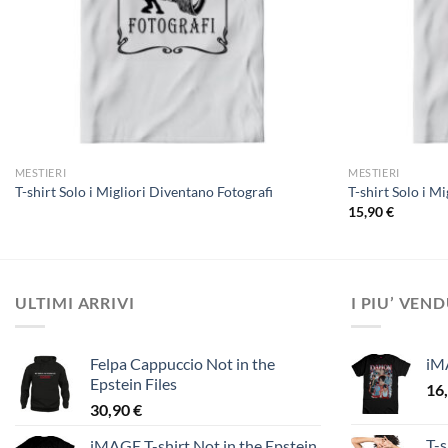
MESTIERI
MESTIERI
T-shirt Solo i Migliori Diventano Fotografi
T-shirt Solo i Mi
15,90
€
ULTIMI ARRIVI
I PIU’ VEN
Felpa Cappuccio Not in the
iM
Epstein Files
16
30,90
€
T-s
iMAGE T-shirt Not in the Epstein