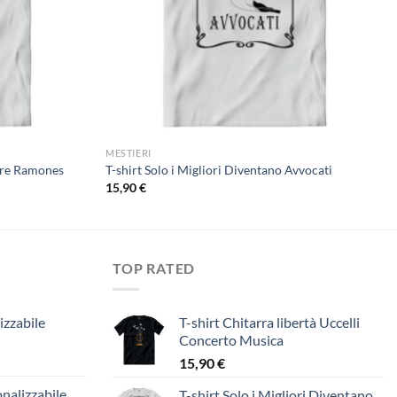
MESTIERI
ebre Ramones
T-shirt Solo i Migliori Diventano Avvocati
15,90
€
TOP RATED
izzabile
T-shirt Chitarra libertà Uccelli
Concerto Musica
15,90
€
nalizzabile
T-shirt Solo i Migliori Diventano