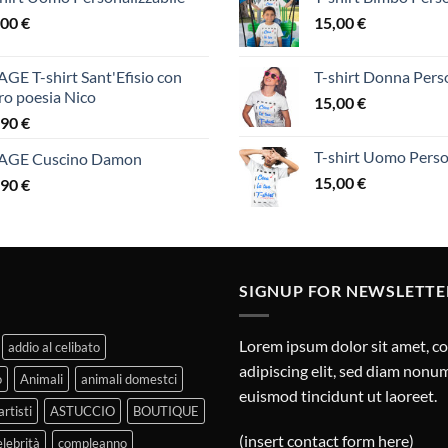
,00
€
15,00
€
GE T-shirt Sant'Efisio con
T-shirt Donna Perso
ro poesia Nico
15,00
€
,90
€
T-shirt Uomo Perso
AGE Cuscino Damon
15,00
€
,90
€
SIGNUP FOR NEWSLETTE
Lorem ipsum dolor sit amet, c
addio al celibato
adipiscing elit, sed diam non
o
Animali
animali domestci
euismod tincidunt ut laoreet.
artisti
ASTUCCIO
BOUTIQUE
(insert contact form here)
elebrità
compleanno