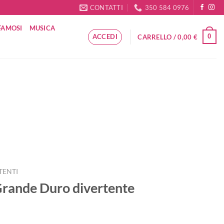
CONTATTI
350 584 0976
FAMOSI
MUSICA
ACCEDI
0
CARRELLO /
0,00
€
TENTI
Grande Duro divertente