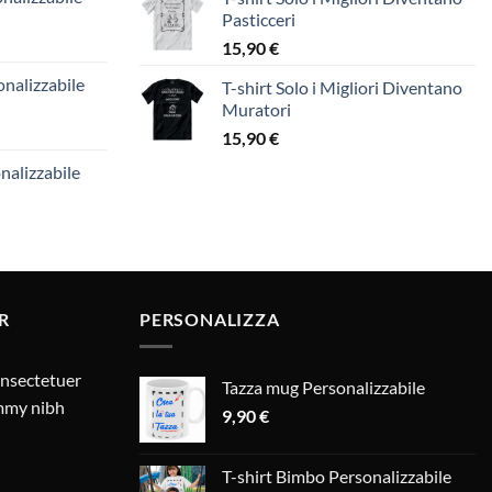
Pasticceri
15,90
€
nalizzabile
T-shirt Solo i Migliori Diventano
Muratori
15,90
€
nalizzabile
R
PERSONALIZZA
onsectetuer
Tazza mug Personalizzabile
ummy nibh
9,90
€
T-shirt Bimbo Personalizzabile