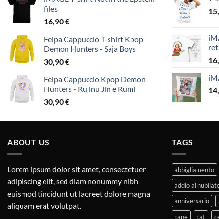
files
15
16,90
€
iMA
Felpa Cappuccio T-shirt Kpop
ret
Demon Hunters - Saja Boys
16
30,90
€
iM
Felpa Cappuccio Kpop Demon
Hunters - Rujinu Jin e Rumi
14
30,90
€
ABOUT US
TAGS
Lorem ipsum dolor sit amet, consectetuer
abbigliamento
adipiscing elit, sed diam nonummy nibh
addio al nubilat
euismod tincidunt ut laoreet dolore magna
anniversario
aliquam erat volutpat.
cane
cat
c