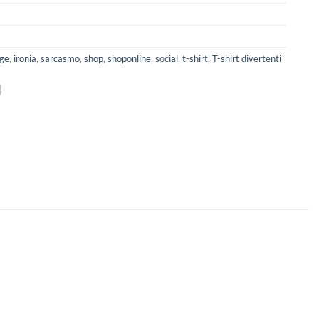
ge
,
ironia
,
sarcasmo
,
shop
,
shoponline
,
social
,
t-shirt
,
T-shirt divertenti