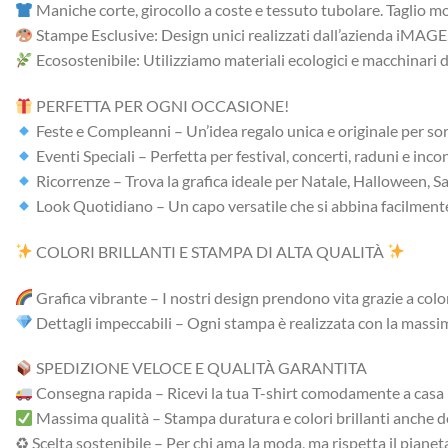
Maniche corte, girocollo a coste e tessuto tubolare. Taglio mo
Stampe Esclusive: Design unici realizzati dall’azienda iMAGE, 
Ecosostenibile: Utilizziamo materiali ecologici e macchinari 
PERFETTA PER OGNI OCCASIONE!
Feste e Compleanni – Un’idea regalo unica e originale per so
Eventi Speciali – Perfetta per festival, concerti, raduni e incon
Ricorrenze – Trova la grafica ideale per Natale, Halloween, S
Look Quotidiano – Un capo versatile che si abbina facilmente a
COLORI BRILLANTI E STAMPA DI ALTA QUALITÀ
Grafica vibrante – I nostri design prendono vita grazie a colori
Dettagli impeccabili – Ogni stampa è realizzata con la massima
SPEDIZIONE VELOCE E QUALITÀ GARANTITA
Consegna rapida – Ricevi la tua T-shirt comodamente a casa i
Massima qualità – Stampa duratura e colori brillanti anche 
♻ Scelta sostenibile – Per chi ama la moda, ma rispetta il pianet