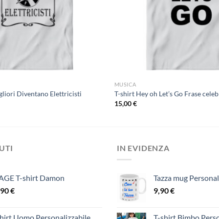
MUSICA
gliori Diventano Elettricisti
T-shirt Hey oh Let’s Go Frase cel
15,00
€
DUTI
IN EVIDENZA
AGE T-shirt Damon
Tazza mug Personal
,90
€
9,90
€
hirt Uomo Personalizzabile
T-shirt Bimbo Perso