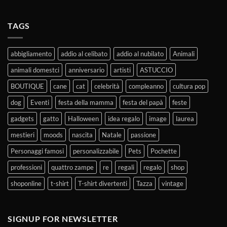
TAGS
abbigliamento
addio al celibato
addio al nubilato
Animali
animali domestci
anniversario
artisti
ASTUCCIO
BOUTIQUE
cane
cat
celebrità
compleanno
cultura pop
dog
Eventi
festa della mamma
festa del papà
feste
gadgets
gatto
Halloween
idea regalo
image
laurea
mestieri
moods
nascita
Natale
passione
Personaggi famosi
personalizzabile
Pets
Pochette
professioni
quattro zampe
re
regali
regalo
shop
shoponline
t-shirt
T-shirt divertenti
Tazza
vintage
SIGNUP FOR NEWSLETTER