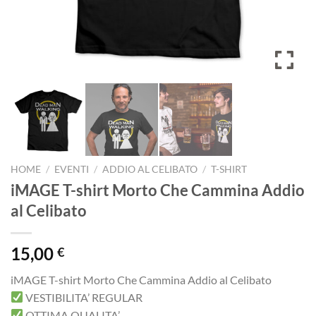
HOME
/
EVENTI
/
ADDIO AL CELIBATO
/
T-SHIRT
iMAGE T-shirt Morto Che Cammina Addio
al Celibato
15,00
€
iMAGE T-shirt Morto Che Cammina Addio al Celibato
VESTIBILITA’ REGULAR
OTTIMA QUALITA’