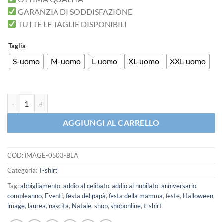
GARANZIA DI SODDISFAZIONE
TUTTE LE TAGLIE DISPONIBILI
Taglia
S-uomo
M-uomo
L-uomo
XL-uomo
XXL-uomo
iMAGE T-shirt Morto Che Cammina Addio al Celibato quantità
AGGIUNGI AL CARRELLO
COD:
iMAGE-0503-BLA
Categoria:
T-shirt
Tag:
abbigliamento
,
addio al celibato
,
addio al nubilato
,
anniversario
,
compleanno
,
Eventi
,
festa del papà
,
festa della mamma
,
feste
,
Halloween
,
image
,
laurea
,
nascita
,
Natale
,
shop
,
shoponline
,
t-shirt