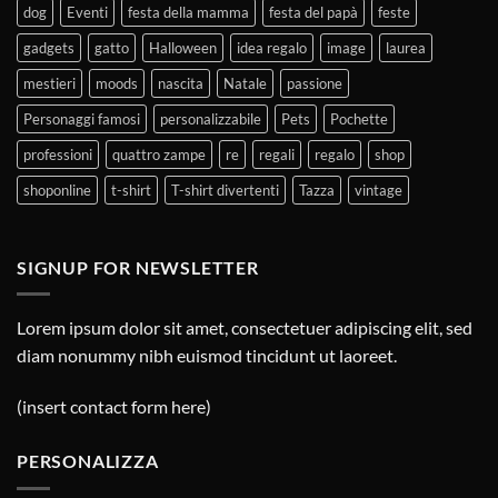
dog
Eventi
festa della mamma
festa del papà
feste
gadgets
gatto
Halloween
idea regalo
image
laurea
mestieri
moods
nascita
Natale
passione
Personaggi famosi
personalizzabile
Pets
Pochette
professioni
quattro zampe
re
regali
regalo
shop
shoponline
t-shirt
T-shirt divertenti
Tazza
vintage
SIGNUP FOR NEWSLETTER
Lorem ipsum dolor sit amet, consectetuer adipiscing elit, sed
diam nonummy nibh euismod tincidunt ut laoreet.
(insert contact form here)
PERSONALIZZA