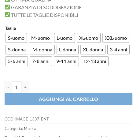
GARANZIA DI SODDISFAZIONE
TUTTE LE TAGLIE DISPONIBILI
Taglia
S-uomo
M-uomo
L-uomo
XL-uomo
XXL-uomo
S-donna
M-donna
L-donna
XL-donna
3-4 anni
5-6 anni
7-8 anni
9-11 anni
12-13 anni
T-shirt Never Gonna Give You up canzone Anni 80 quantità
AGGIUNGI AL CARRELLO
COD:
iMAGE-1337-BNT
Categoria:
Musica