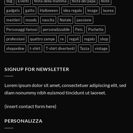
dog
Eventi
festa della mamma
festa del papà
feste
gadgets
gatto
Halloween
idea regalo
image
laurea
mestieri
moods
nascita
Natale
passione
Personaggi famosi
personalizzabile
Pets
Pochette
professioni
quattro zampe
re
regali
regalo
shop
shoponline
t-shirt
T-shirt divertenti
Tazza
vintage
SIGNUP FOR NEWSLETTER
Lorem ipsum dolor sit amet, consectetuer adipiscing elit, sed
diam nonummy nibh euismod tincidunt ut laoreet.
(insert contact form here)
PERSONALIZZA