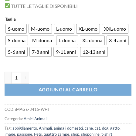
TUTTE LE TAGLIE DISPONIBILI
Taglia
S-uomo
M-uomo
L-uomo
XL-uomo
XXL-uomo
S-donna
M-donna
L-donna
XL-donna
3-4 anni
5-6 anni
7-8 anni
9-11 anni
12-13 anni
iMAGE T-shirt Sharks Poster Squali quantità
AGGIUNGI AL CARRELLO
COD:
iMAGE-3415-WHI
Categoria:
Amici Animali
Tag:
abbigliamento
,
Animali
,
animali domestci
,
cane
,
cat
,
dog
,
gatto
,
image
,
passione
,
Pets
,
quattro zampe
,
shop
,
shoponline
,
t-shirt