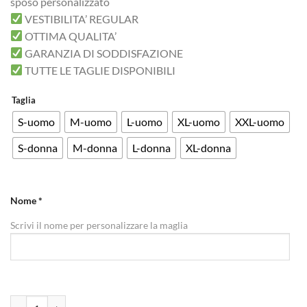
sposo personalizzato
VESTIBILITA’ REGULAR
OTTIMA QUALITA’
GARANZIA DI SODDISFAZIONE
TUTTE LE TAGLIE DISPONIBILI
Taglia
S-uomo
M-uomo
L-uomo
XL-uomo
XXL-uomo
S-donna
M-donna
L-donna
XL-donna
Nome
*
Scrivi il nome per personalizzare la maglia
iMAGE T-shirt Team dello Sposo caricamento birra con nome sposo pe