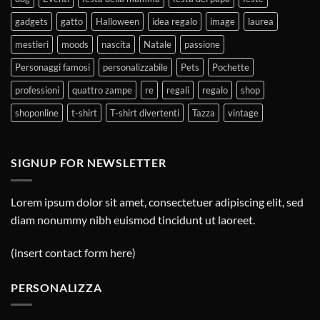
gadgets
gatto
Halloween
idea regalo
image
laurea
mestieri
moods
nascita
Natale
passione
Personaggi famosi
personalizzabile
Pets
Pochette
professioni
quattro zampe
re
regali
regalo
shop
shoponline
t-shirt
T-shirt divertenti
Tazza
vintage
SIGNUP FOR NEWSLETTER
Lorem ipsum dolor sit amet, consectetuer adipiscing elit, sed
diam nonummy nibh euismod tincidunt ut laoreet.
(insert contact form here)
PERSONALIZZA