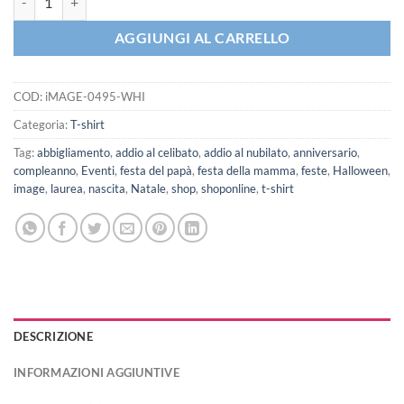
AGGIUNGI AL CARRELLO
COD:
iMAGE-0495-WHI
Categoria:
T-shirt
Tag:
abbigliamento
,
addio al celibato
,
addio al nubilato
,
anniversario
,
compleanno
,
Eventi
,
festa del papà
,
festa della mamma
,
feste
,
Halloween
,
image
,
laurea
,
nascita
,
Natale
,
shop
,
shoponline
,
t-shirt
DESCRIZIONE
INFORMAZIONI AGGIUNTIVE