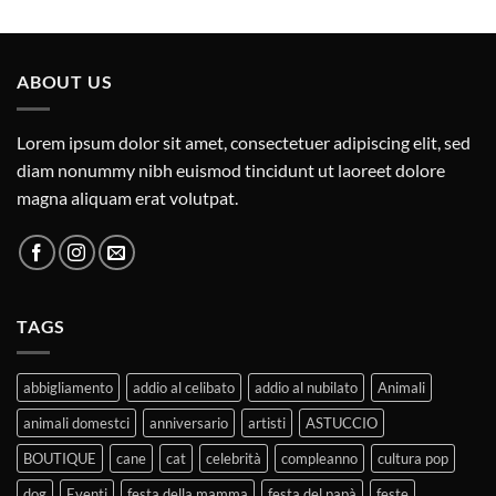
ABOUT US
Lorem ipsum dolor sit amet, consectetuer adipiscing elit, sed
diam nonummy nibh euismod tincidunt ut laoreet dolore
magna aliquam erat volutpat.
TAGS
abbigliamento
addio al celibato
addio al nubilato
Animali
animali domestci
anniversario
artisti
ASTUCCIO
BOUTIQUE
cane
cat
celebrità
compleanno
cultura pop
dog
Eventi
festa della mamma
festa del papà
feste