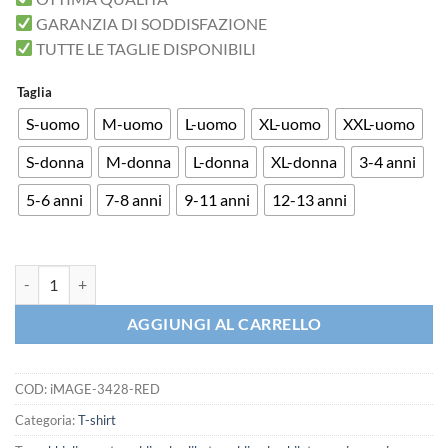
GARANZIA DI SODDISFAZIONE
TUTTE LE TAGLIE DISPONIBILI
Taglia
S-uomo
M-uomo
L-uomo
XL-uomo
XXL-uomo
S-donna
M-donna
L-donna
XL-donna
3-4 anni
5-6 anni
7-8 anni
9-11 anni
12-13 anni
iMAGE T-shirt Teen wolf Christmas Pattern Natale quantità
AGGIUNGI AL CARRELLO
COD:
iMAGE-3428-RED
Categoria:
T-shirt