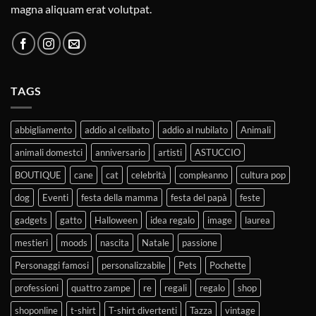
magna aliquam erat volutpat.
TAGS
abbigliamento
addio al celibato
addio al nubilato
Animali
animali domestci
anniversario
artisti
ASTUCCIO
BOUTIQUE
cane
cat
celebrità
compleanno
cultura pop
dog
Eventi
festa della mamma
festa del papà
feste
gadgets
gatto
Halloween
idea regalo
image
laurea
mestieri
moods
nascita
Natale
passione
Personaggi famosi
personalizzabile
Pets
Pochette
professioni
quattro zampe
re
regali
regalo
shop
shoponline
t-shirt
T-shirt divertenti
Tazza
vintage