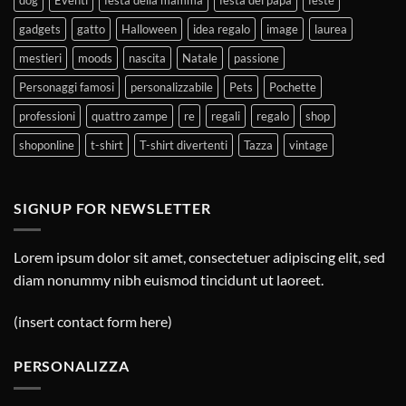
gadgets
gatto
Halloween
idea regalo
image
laurea
mestieri
moods
nascita
Natale
passione
Personaggi famosi
personalizzabile
Pets
Pochette
professioni
quattro zampe
re
regali
regalo
shop
shoponline
t-shirt
T-shirt divertenti
Tazza
vintage
SIGNUP FOR NEWSLETTER
Lorem ipsum dolor sit amet, consectetuer adipiscing elit, sed
diam nonummy nibh euismod tincidunt ut laoreet.
(insert contact form here)
PERSONALIZZA