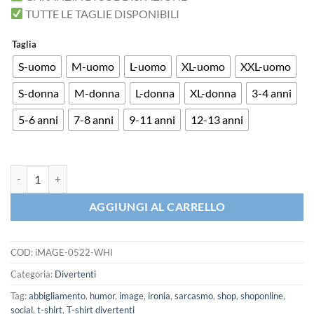
TUTTE LE TAGLIE DISPONIBILI
Taglia
S-uomo
M-uomo
L-uomo
XL-uomo
XXL-uomo
S-donna
M-donna
L-donna
XL-donna
3-4 anni
5-6 anni
7-8 anni
9-11 anni
12-13 anni
T-shirt Test crocette Alcool Hai BEVUTO? quantità
AGGIUNGI AL CARRELLO
COD:
iMAGE-0522-WHI
Categoria:
Divertenti
Tag:
abbigliamento
,
humor
,
image
,
ironia
,
sarcasmo
,
shop
,
shoponline
,
social
,
t-shirt
,
T-shirt divertenti