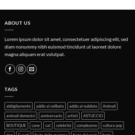
ABOUT US
Lorem ipsum dolor sit amet, consectetuer adipiscing elit, sed
diam nonummy nibh euismod tincidunt ut laoreet dolore
magna aliquam erat volutpat.
TAGS
abbigliamento
addio al celibato
addio al nubilato
Animali
animali domestci
anniversario
artisti
ASTUCCIO
BOUTIQUE
cane
cat
celebrità
compleanno
cultura pop
dog
Eventi
festa della mamma
festa del papà
feste