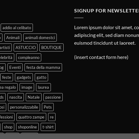
SIGNUP FOR NEWSLETTE
Lorem ipsum dolor sit amet, c
addio al celibato
adipiscing elit, sed diam non
o
Animali
animali domestci
euismod tincidunt ut laoreet.
artisti
ASTUCCIO
BOUTIQUE
(insert contact form here)
elebrità
compleanno
og
Eventi
festa della mamma
feste
gadgets
gatto
ea regalo
image
laurea
ds
nascita
Natale
passione
osi
personalizzabile
Pets
fessioni
quattro zampe
re
shop
shoponline
t-shirt
ti
Tazza
vintage