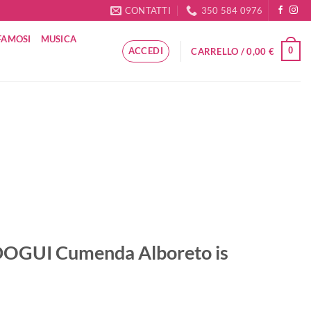
CONTATTI
350 584 0976
FAMOSI
MUSICA
ACCEDI
0
CARRELLO /
0,00
€
DOGUI Cumenda Alboreto is