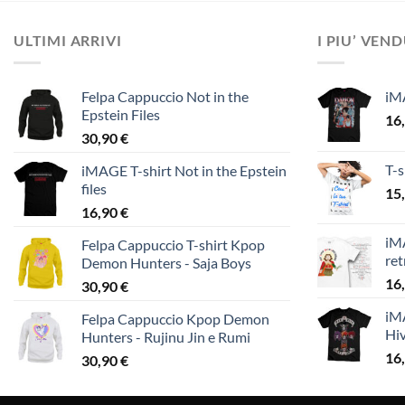
ULTIMI ARRIVI
I PIU’ VEN
Felpa Cappuccio Not in the
iM
Epstein Files
16
30,90
€
T-s
iMAGE T-shirt Not in the Epstein
files
15
16,90
€
iMA
Felpa Cappuccio T-shirt Kpop
ret
Demon Hunters - Saja Boys
16
30,90
€
iMA
Felpa Cappuccio Kpop Demon
Hi
Hunters - Rujinu Jin e Rumi
16
30,90
€