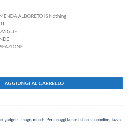
MENDA ALBORETO IS Nothing
TI
OVIGLIE
ONDE
ISFAZIONE
 Alboreto is Nothing quantità
AGGIUNGI AL CARRELLO
op
,
gadgets
,
image
,
moods
,
Personaggi famosi
,
shop
,
shoponline
,
Tazza
,