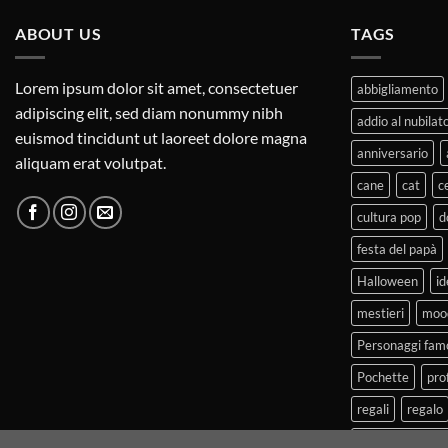
ABOUT US
TAGS
Lorem ipsum dolor sit amet, consectetuer
abbigliamento
adipiscing elit, sed diam nonummy nibh
addio al nubilat
euismod tincidunt ut laoreet dolore magna
anniversario
aliquam erat volutpat.
cane
cat
c
cultura pop
d
festa del papà
Halloween
id
mestieri
moo
Personaggi fam
Pochette
pro
regali
regalo
T-shirt diverten