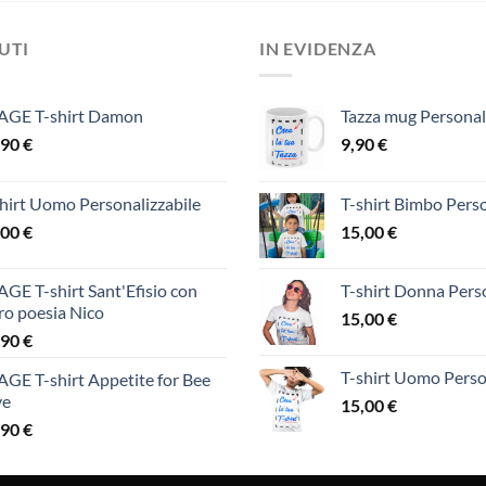
DUTI
IN EVIDENZA
AGE T-shirt Damon
Tazza mug Personal
,90
€
9,90
€
hirt Uomo Personalizzabile
T-shirt Bimbo Perso
,00
€
15,00
€
GE T-shirt Sant'Efisio con
T-shirt Donna Perso
ro poesia Nico
15,00
€
,90
€
T-shirt Uomo Perso
GE T-shirt Appetite for Bee
ve
15,00
€
,90
€