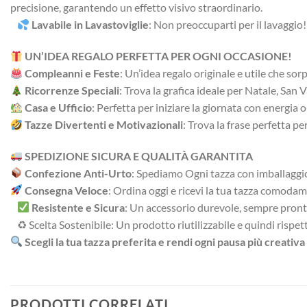
precisione, garantendo un effetto visivo straordinario.
Lavabile in Lavastoviglie
: Non preoccuparti per il lavaggio
UN’IDEA REGALO PERFETTA PER OGNI OCCASIONE!
Compleanni e Feste
: Un’idea regalo originale e utile che so
Ricorrenze Speciali
: Trova la grafica ideale per Natale, Sa
Casa e Ufficio
: Perfetta per iniziare la giornata con energia
Tazze Divertenti e Motivazionali
: Trova la frase perfetta pe
SPEDIZIONE SICURA E QUALITÀ GARANTITA
Confezione Anti-Urto
: Spediamo Ogni tazza con imballaggio 
Consegna Veloce
: Ordina oggi e ricevi la tua tazza comodam
Resistente e Sicura
: Un accessorio durevole, sempre pronto
♻ Scelta Sostenibile: Un prodotto riutilizzabile e quindi rispet
Scegli la tua tazza preferita e rendi ogni pausa più creativa
PRODOTTI CORRELATI