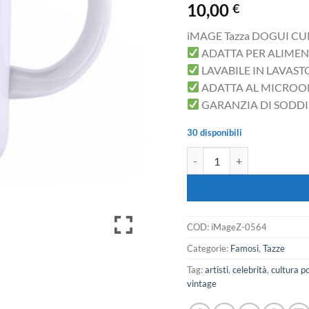
10,00
€
iMAGE Tazza DOGUI CU
ADATTA PER ALIMEN
LAVABILE IN LAVAST
ADATTA AL MICRO
GARANZIA DI SODD
30 disponibili
iMAGE Tazza DOGUI Cumenda
COD:
iMageZ-0564
Categorie:
Famosi
,
Tazze
Tag:
artisti
,
celebrità
,
cultura p
vintage