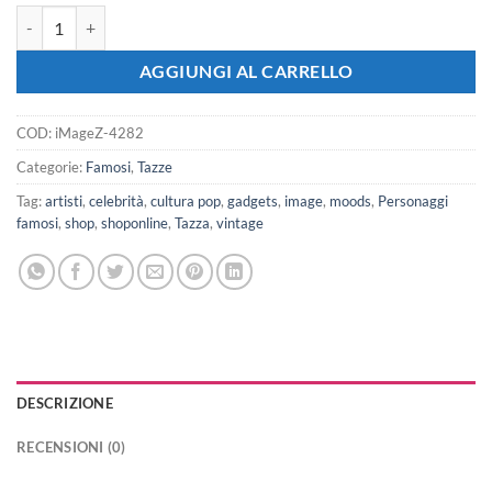
iMAGE Tazza Garibaldi Qui Si Fa L'Italia O Si Muore Frase quantità
AGGIUNGI AL CARRELLO
COD:
iMageZ-4282
Categorie:
Famosi
,
Tazze
Tag:
artisti
,
celebrità
,
cultura pop
,
gadgets
,
image
,
moods
,
Personaggi
famosi
,
shop
,
shoponline
,
Tazza
,
vintage
DESCRIZIONE
RECENSIONI (0)