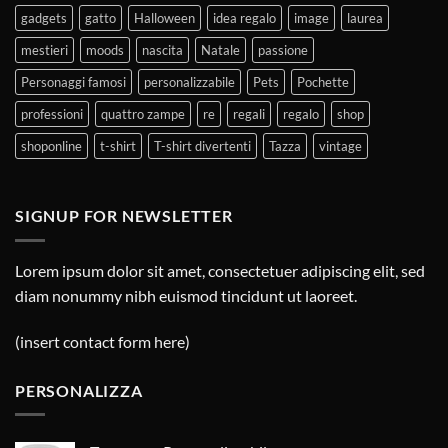
gadgets
gatto
Halloween
idea regalo
image
laurea
mestieri
moods
nascita
Natale
passione
Personaggi famosi
personalizzabile
Pets
Pochette
professioni
quattro zampe
re
regali
regalo
shop
shoponline
t-shirt
T-shirt divertenti
Tazza
vintage
SIGNUP FOR NEWSLETTER
Lorem ipsum dolor sit amet, consectetuer adipiscing elit, sed
diam nonummy nibh euismod tincidunt ut laoreet.
(insert contact form here)
PERSONALIZZA