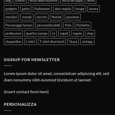
dog
Eventi
festa della mamma
festa del papà
feste
gadgets
gatto
Halloween
idea regalo
image
laurea
mestieri
moods
nascita
Natale
passione
Personaggi famosi
personalizzabile
Pets
Pochette
professioni
quattro zampe
re
regali
regalo
shop
shoponline
t-shirt
T-shirt divertenti
Tazza
vintage
SIGNUP FOR NEWSLETTER
Lorem ipsum dolor sit amet, consectetuer adipiscing elit, sed
diam nonummy nibh euismod tincidunt ut laoreet.
(insert contact form here)
PERSONALIZZA