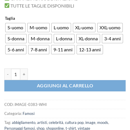
TUTTE LE TAGLIE DISPONIBILI
Taglia
S-uomo
M-uomo
L-uomo
XL-uomo
XXL-uomo
S-donna
M-donna
L-donna
XL-donna
3-4 anni
5-6 anni
7-8 anni
9-11 anni
12-13 anni
iMAGE T-shirt Bruce Lee DJ arti marziali quantità
AGGIUNGI AL CARRELLO
COD:
iMAGE-0383-WHI
Categoria:
Famosi
Tag:
abbigliamento
,
artisti
,
celebrità
,
cultura pop
,
image
,
moods
,
Personaggi famosi
,
shop
,
shoponline
,
t-shirt
,
vintage