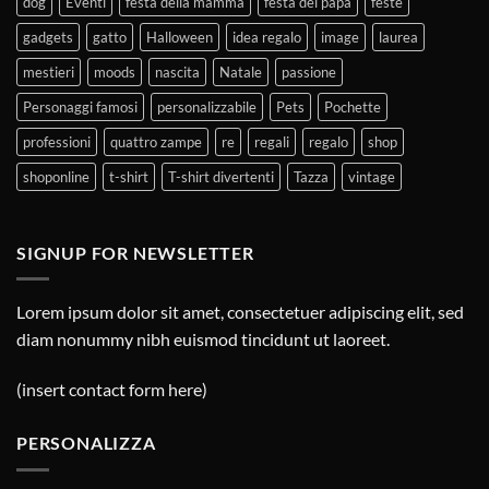
dog
Eventi
festa della mamma
festa del papà
feste
gadgets
gatto
Halloween
idea regalo
image
laurea
mestieri
moods
nascita
Natale
passione
Personaggi famosi
personalizzabile
Pets
Pochette
professioni
quattro zampe
re
regali
regalo
shop
shoponline
t-shirt
T-shirt divertenti
Tazza
vintage
SIGNUP FOR NEWSLETTER
Lorem ipsum dolor sit amet, consectetuer adipiscing elit, sed
diam nonummy nibh euismod tincidunt ut laoreet.
(insert contact form here)
PERSONALIZZA