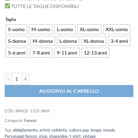
TUTTE LE TAGLIE DISPONIBILI
Taglia
S-uomo
M-uomo
L-uomo
XL-uomo
XXL-uomo
S-donna
M-donna
L-donna
XL-donna
3-4 anni
5-6 anni
7-8 anni
9-11 anni
12-13 anni
T-shirt Che Guevara Frase CELEBRE quantità
AGGIUNGI AL CARRELLO
COD:
iMAGE-1335-WHI
Categoria:
Famosi
Tag:
abbigliamento
,
artisti
,
celebrità
,
cultura pop
,
image
,
moods
,
Personaggi famosi
,
shop
,
shoponline
,
t-shirt
,
vintage