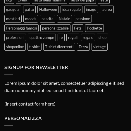
gadgets
gatto
Halloween
idea regalo
image
laurea
mestieri
moods
nascita
Natale
passione
Personaggi famosi
personalizzabile
Pets
Pochette
professioni
quattro zampe
re
regali
regalo
shop
shoponline
t-shirt
T-shirt divertenti
Tazza
vintage
SIGNUP FOR NEWSLETTER
Lorem ipsum dolor sit amet, consectetuer adipiscing elit, sed
diam nonummy nibh euismod tincidunt ut laoreet.
(insert contact form here)
PERSONALIZZA