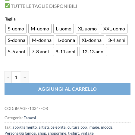
TUTTE LE TAGLIE DISPONIBILI
Taglia
S-uomo
M-uomo
L-uomo
XL-uomo
XXL-uomo
S-donna
M-donna
L-donna
XL-donna
3-4 anni
5-6 anni
7-8 anni
9-11 anni
12-13 anni
T-shirt Che Guevara Stella rossa Cuba quantità
AGGIUNGI AL CARRELLO
COD:
iMAGE-1334-FOR
Categoria:
Famosi
Tag:
abbigliamento
,
artisti
,
celebrità
,
cultura pop
,
image
,
moods
,
Personaggi famosi
,
shop
,
shoponline
,
t-shirt
,
vintage