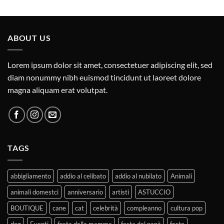
ABOUT US
Lorem ipsum dolor sit amet, consectetuer adipiscing elit, sed
diam nonummy nibh euismod tincidunt ut laoreet dolore
magna aliquam erat volutpat.
TAGS
abbigliamento
addio al celibato
addio al nubilato
Animali
animali domestci
anniversario
artisti
ASTUCCIO
BOUTIQUE
cane
cat
celebrità
compleanno
cultura pop
dog
Eventi
festa della mamma
festa del papà
feste