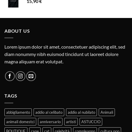
15,90
€
ABOUT US
Lorem ipsum dolor sit amet, consectetuer adipiscing elit, sed
diam nonummy nibh euismod tincidunt ut laoreet dolore
magna aliquam erat volutpat.
TAGS
abbigliamento
addio al celibato
addio al nubilato
Animali
animali domestci
anniversario
artisti
ASTUCCIO
BOUTIQUE
cane
cat
celebrità
compleanno
cultura pop