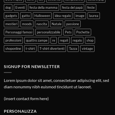
dog
Eventi
festa della mamma
festa del papà
feste
gadgets
gatto
Halloween
idea regalo
image
laurea
mestieri
moods
nascita
Natale
passione
Personaggi famosi
personalizzabile
Pets
Pochette
professioni
quattro zampe
re
regali
regalo
shop
shoponline
t-shirt
T-shirt divertenti
Tazza
vintage
SIGNUP FOR NEWSLETTER
Lorem ipsum dolor sit amet, consectetuer adipiscing elit, sed
diam nonummy nibh euismod tincidunt ut laoreet.
(insert contact form here)
PERSONALIZZA