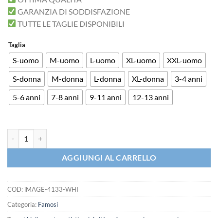
GARANZIA DI SODDISFAZIONE
TUTTE LE TAGLIE DISPONIBILI
Taglia
S-uomo
M-uomo
L-uomo
XL-uomo
XXL-uomo
S-donna
M-donna
L-donna
XL-donna
3-4 anni
5-6 anni
7-8 anni
9-11 anni
12-13 anni
T-shirt Divina Commedia Disegno Inferno Paradiso quantità
AGGIUNGI AL CARRELLO
COD:
iMAGE-4133-WHI
Categoria:
Famosi