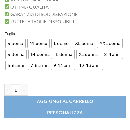
OTTIMA QUALITA’
GARANZIA DI SODDISFAZIONE
TUTTE LE TAGLIE DISPONIBILI
Taglia
S-uomo
M-uomo
L-uomo
XL-uomo
XXL-uomo
S-donna
M-donna
L-donna
XL-donna
3-4 anni
5-6 anni
7-8 anni
9-11 anni
12-13 anni
T-shirt Formula Energia Einstein caffè x Latte al Quadrato quantità
AGGIUNGI AL CARRELLO
PERSONALIZZA