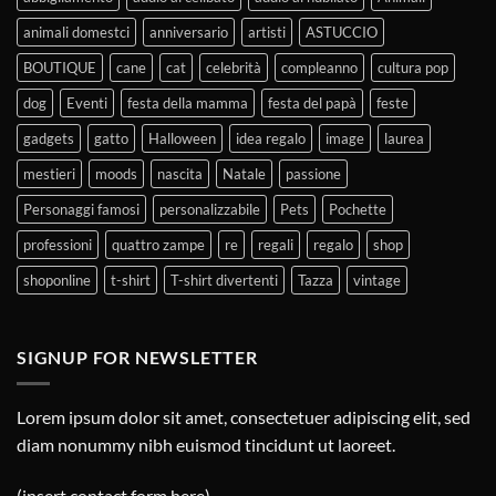
animali domestci
anniversario
artisti
ASTUCCIO
BOUTIQUE
cane
cat
celebrità
compleanno
cultura pop
dog
Eventi
festa della mamma
festa del papà
feste
gadgets
gatto
Halloween
idea regalo
image
laurea
mestieri
moods
nascita
Natale
passione
Personaggi famosi
personalizzabile
Pets
Pochette
professioni
quattro zampe
re
regali
regalo
shop
shoponline
t-shirt
T-shirt divertenti
Tazza
vintage
SIGNUP FOR NEWSLETTER
Lorem ipsum dolor sit amet, consectetuer adipiscing elit, sed
diam nonummy nibh euismod tincidunt ut laoreet.
(insert contact form here)