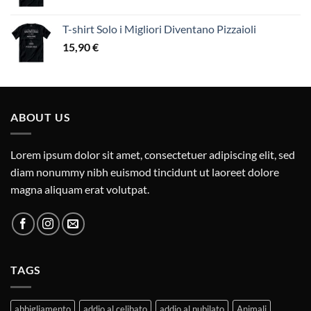
T-shirt Solo i Migliori Diventano Pizzaioli
15,90
€
ABOUT US
Lorem ipsum dolor sit amet, consectetuer adipiscing elit, sed
diam nonummy nibh euismod tincidunt ut laoreet dolore
magna aliquam erat volutpat.
TAGS
abbigliamento
addio al celibato
addio al nubilato
Animali