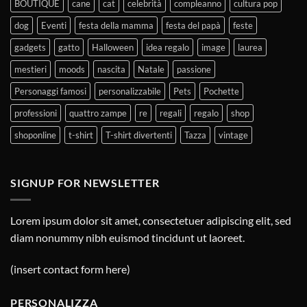
BOUTIQUE
cane
cat
celebrità
compleanno
cultura pop
dog
Eventi
festa della mamma
festa del papà
feste
gadgets
gatto
Halloween
idea regalo
image
laurea
mestieri
moods
nascita
Natale
passione
Personaggi famosi
personalizzabile
Pets
Pochette
professioni
quattro zampe
re
regali
regalo
shop
shoponline
t-shirt
T-shirt divertenti
Tazza
vintage
SIGNUP FOR NEWSLETTER
Lorem ipsum dolor sit amet, consectetuer adipiscing elit, sed
diam nonummy nibh euismod tincidunt ut laoreet.
(insert contact form here)
PERSONALIZZA