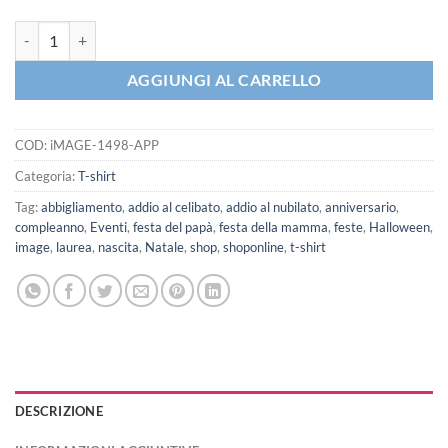
iMAGE T-shirt Le leggende di Serpeverde sono nate nel (personalizza l'
AGGIUNGI AL CARRELLO
COD:
iMAGE-1498-APP
Categoria:
T-shirt
Tag:
abbigliamento
,
addio al celibato
,
addio al nubilato
,
anniversario
,
compleanno
,
Eventi
,
festa del papà
,
festa della mamma
,
feste
,
Halloween
,
image
,
laurea
,
nascita
,
Natale
,
shop
,
shoponline
,
t-shirt
DESCRIZIONE