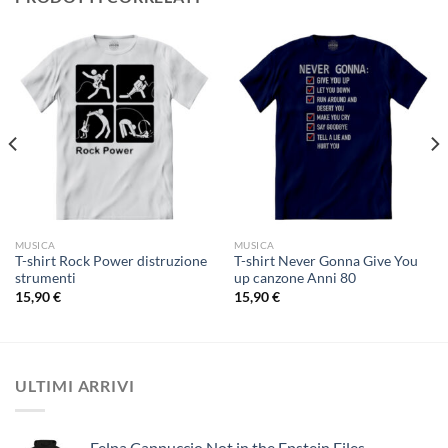
MUSICA
MUSICA
T-shirt Rock Power distruzione
T-shirt Never Gonna Give You
strumenti
up canzone Anni 80
15,90
€
15,90
€
ULTIMI ARRIVI
Felpa Cappuccio Not in the Epstein Files