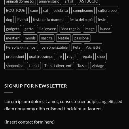
animali domestci
anniversario
artisti
ASTUCCIO
BOUTIQUE
cane
cat
celebrità
compleanno
cultura pop
dog
Eventi
festa della mamma
festa del papà
feste
gadgets
gatto
Halloween
idea regalo
image
laurea
mestieri
moods
nascita
Natale
passione
Personaggi famosi
personalizzabile
Pets
Pochette
professioni
quattro zampe
re
regali
regalo
shop
shoponline
t-shirt
T-shirt divertenti
Tazza
vintage
SIGNUP FOR NEWSLETTER
Lorem ipsum dolor sit amet, consectetuer adipiscing elit, sed
diam nonummy nibh euismod tincidunt ut laoreet.
(insert contact form here)