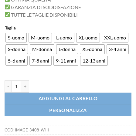
GARANZIA DI SODDISFAZIONE
TUTTE LE TAGLIE DISPONIBILI
Taglia
S-uomo
M-uomo
L-uomo
XL-uomo
XXL-uomo
S-donna
M-donna
L-donna
XL-donna
3-4 anni
5-6 anni
7-8 anni
9-11 anni
12-13 anni
T-shirt Love Sushi Abbraccio Riso E Sashimi quantità
AGGIUNGI AL CARRELLO
PERSONALIZZA
COD:
iMAGE-3408-WHI