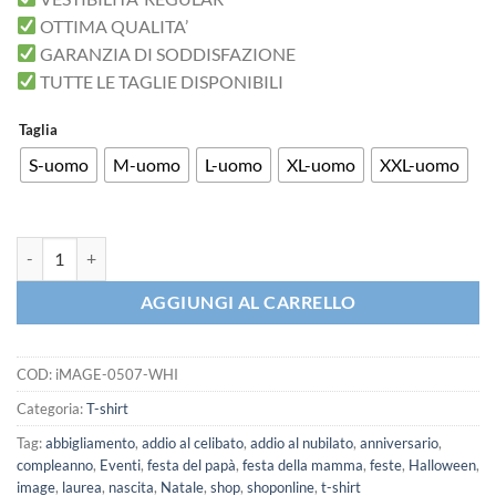
OTTIMA QUALITA’
GARANZIA DI SODDISFAZIONE
TUTTE LE TAGLIE DISPONIBILI
Taglia
S-uomo
M-uomo
L-uomo
XL-uomo
XXL-uomo
iMAGE T-shirt Sono DIVENTATO papà Bebè Pannolino Game Over qua
AGGIUNGI AL CARRELLO
COD:
iMAGE-0507-WHI
Categoria:
T-shirt
Tag:
abbigliamento
,
addio al celibato
,
addio al nubilato
,
anniversario
,
compleanno
,
Eventi
,
festa del papà
,
festa della mamma
,
feste
,
Halloween
,
image
,
laurea
,
nascita
,
Natale
,
shop
,
shoponline
,
t-shirt