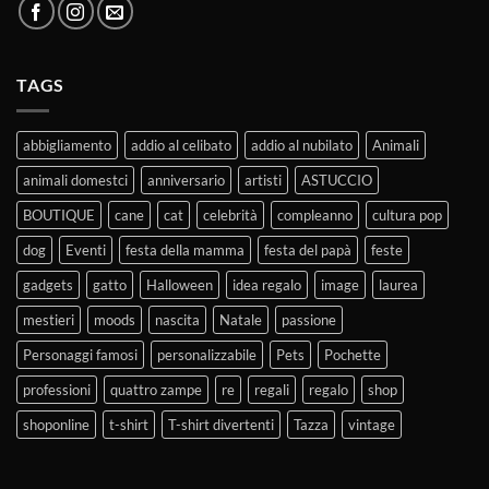
TAGS
abbigliamento
addio al celibato
addio al nubilato
Animali
animali domestci
anniversario
artisti
ASTUCCIO
BOUTIQUE
cane
cat
celebrità
compleanno
cultura pop
dog
Eventi
festa della mamma
festa del papà
feste
gadgets
gatto
Halloween
idea regalo
image
laurea
mestieri
moods
nascita
Natale
passione
Personaggi famosi
personalizzabile
Pets
Pochette
professioni
quattro zampe
re
regali
regalo
shop
shoponline
t-shirt
T-shirt divertenti
Tazza
vintage