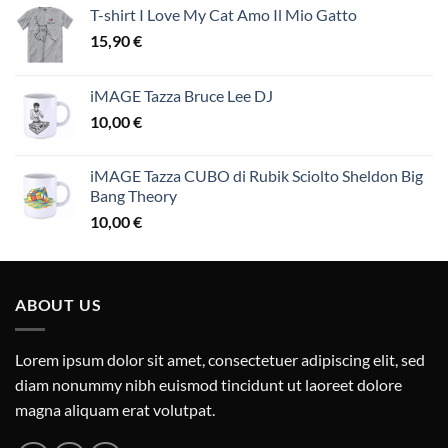
T-shirt I Love My Cat Amo Il Mio Gatto
15,90
€
iMAGE Tazza Bruce Lee DJ
10,00
€
iMAGE Tazza CUBO di Rubik Sciolto Sheldon Big
Bang Theory
10,00
€
ABOUT US
Lorem ipsum dolor sit amet, consectetuer adipiscing elit, sed
diam nonummy nibh euismod tincidunt ut laoreet dolore
magna aliquam erat volutpat.