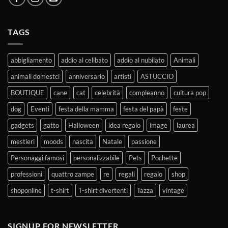
TAGS
abbigliamento
addio al celibato
addio al nubilato
Animali
animali domestci
anniversario
artisti
ASTUCCIO
BOUTIQUE
cane
cat
celebrità
compleanno
cultura pop
dog
Eventi
festa della mamma
festa del papà
feste
gadgets
gatto
Halloween
idea regalo
image
laurea
mestieri
moods
nascita
Natale
passione
Personaggi famosi
personalizzabile
Pets
Pochette
professioni
quattro zampe
re
regali
regalo
shop
shoponline
t-shirt
T-shirt divertenti
Tazza
vintage
SIGNUP FOR NEWSLETTER