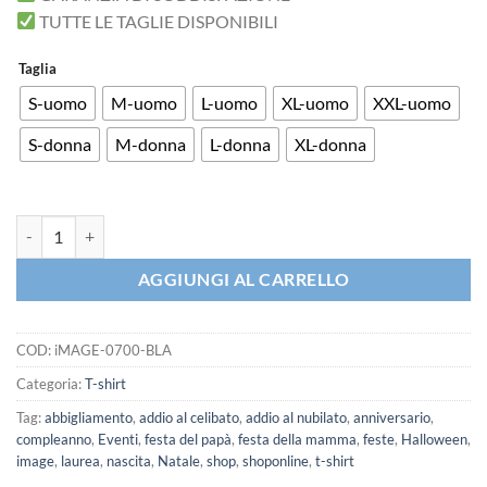
TUTTE LE TAGLIE DISPONIBILI
Taglia
S-uomo
M-uomo
L-uomo
XL-uomo
XXL-uomo
S-donna
M-donna
L-donna
XL-donna
iMAGE T-shirt This is Halloween quantità
AGGIUNGI AL CARRELLO
COD:
iMAGE-0700-BLA
Categoria:
T-shirt
Tag:
abbigliamento
,
addio al celibato
,
addio al nubilato
,
anniversario
,
compleanno
,
Eventi
,
festa del papà
,
festa della mamma
,
feste
,
Halloween
,
image
,
laurea
,
nascita
,
Natale
,
shop
,
shoponline
,
t-shirt