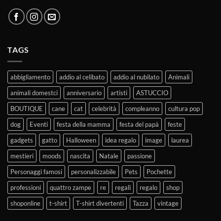
TAGS
abbigliamento
addio al celibato
addio al nubilato
Animali
animali domestci
anniversario
artisti
ASTUCCIO
BOUTIQUE
cane
cat
celebrità
compleanno
cultura pop
dog
Eventi
festa della mamma
festa del papà
feste
gadgets
gatto
Halloween
idea regalo
image
laurea
mestieri
moods
nascita
Natale
passione
Personaggi famosi
personalizzabile
Pets
Pochette
professioni
quattro zampe
re
regali
regalo
shop
shoponline
t-shirt
T-shirt divertenti
Tazza
vintage