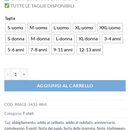
TUTTE LE TAGLIE DISPONIBILI
Taglia
S-uomo
M-uomo
L-uomo
XL-uomo
XXL-uomo
S-donna
M-donna
L-donna
XL-donna
3-4 anni
5-6 anni
7-8 anni
9-11 anni
12-13 anni
iMAGE T-shirt Thug Life Babbo Natale quantità
AGGIUNGI AL CARRELLO
COD:
iMAGE-3432-WHI
Categoria:
T-shirt
Tag:
abbigliamento
,
addio al celibato
,
addio al nubilato
,
anniversario
,
compleanno
,
Eventi
,
festa del papà
,
festa della mamma
,
feste
,
Halloween
,