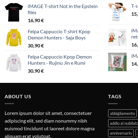
T-s
iMAGE T-shirt Not in the Epstein
files
15
16,90
€
iMA
Felpa Cappuccio T-shirt Kpop
ret
Demon Hunters - Saja Boys
16
30,90
€
iM
Felpa Cappuccio Kpop Demon
Hunters - Rujinu Jin e Rumi
14
30,90
€
ABOUT US
TAGS
Lorem ipsum dolor sit amet, consectetuer
abbigliamento
adipiscing elit, sed diam nonummy nibh
addio al nubilat
euismod tincidunt ut laoreet dolore magna
anniversario
aliquam erat volutpat.