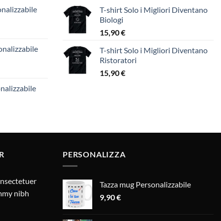
nalizzabile
T-shirt Solo i Migliori Diventano
Biologi
15,90
€
nalizzabile
T-shirt Solo i Migliori Diventano
Ristoratori
15,90
€
nalizzabile
R
PERSONALIZZA
onsectetuer
Tazza mug Personalizzabile
ummy nibh
9,90
€