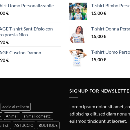
hirt Uomo Personalizzabile
T-shirt Bimbo Perso
,00
€
15,00
€
GE T-shirt Sant'Efisio con
T-shirt Donna Perso
ro poesia Nico
15,00
€
,90
€
T-shirt Uomo Perso
AGE Cuscino Damon
15,00
€
,90
€
SIGNUP FOR NEWSLETTE
Lorem ipsum dolor sit amet, c
addio al celibato
adipiscing elit, sed diam non
o
Animali
animali domestci
euismod tincidunt ut laoreet.
artisti
ASTUCCIO
BOUTIQUE