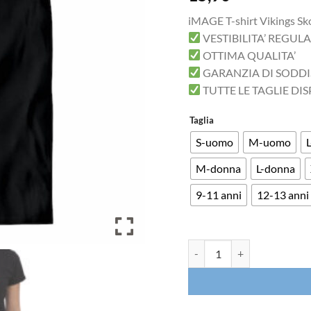
iMAGE T-shirt Vikings Sko
VESTIBILITA’ REGUL
OTTIMA QUALITA’
GARANZIA DI SODD
TUTTE LE TAGLIE DIS
Taglia
S-uomo
M-uomo
M-donna
L-donna
9-11 anni
12-13 anni
T-shirt Vikings Skol Fratell