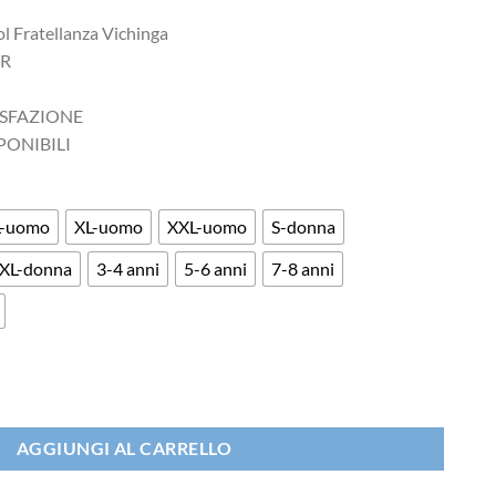
l Fratellanza Vichinga
AR
ISFAZIONE
PONIBILI
L-uomo
XL-uomo
XXL-uomo
S-donna
XL-donna
3-4 anni
5-6 anni
7-8 anni
anza Vichinga quantità
AGGIUNGI AL CARRELLO