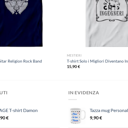
MESTIERI
Sitar Religion Rock Band
T-shirt Solo i Migliori Diventano I
15,90
€
DUTI
IN EVIDENZA
AGE T-shirt Damon
Tazza mug Personal
,90
€
9,90
€