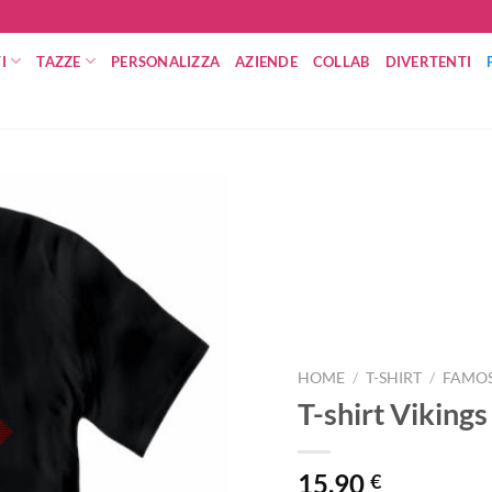
I
TAZZE
PERSONALIZZA
AZIENDE
COLLAB
DIVERTENTI
HOME
/
T-SHIRT
/
FAMOS
T-shirt Vikings
15,90
€