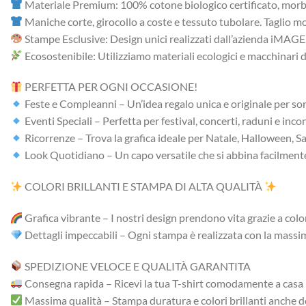
Materiale Premium: 100% cotone biologico certificato, morbid
Maniche corte, girocollo a coste e tessuto tubolare. Taglio mo
Stampe Esclusive: Design unici realizzati dall’azienda iMAGE, 
Ecosostenibile: Utilizziamo materiali ecologici e macchinari 
PERFETTA PER OGNI OCCASIONE!
Feste e Compleanni – Un’idea regalo unica e originale per so
Eventi Speciali – Perfetta per festival, concerti, raduni e incon
Ricorrenze – Trova la grafica ideale per Natale, Halloween, S
Look Quotidiano – Un capo versatile che si abbina facilmente a
COLORI BRILLANTI E STAMPA DI ALTA QUALITÀ
Grafica vibrante – I nostri design prendono vita grazie a colori
Dettagli impeccabili – Ogni stampa è realizzata con la massima
SPEDIZIONE VELOCE E QUALITÀ GARANTITA
Consegna rapida – Ricevi la tua T-shirt comodamente a casa i
Massima qualità – Stampa duratura e colori brillanti anche 