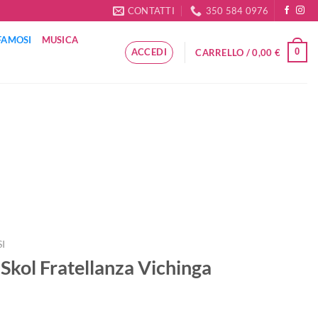
CONTATTI
350 584 0976
FAMOSI
MUSICA
ACCEDI
0
CARRELLO /
0,00
€
I
 Skol Fratellanza Vichinga