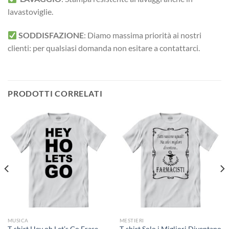
lavastoviglie.
SODDISFAZIONE
: Diamo massima priorità ai nostri
clienti: per qualsiasi domanda non esitare a contattarci.
PRODOTTI CORRELATI
MUSICA
MESTIERI
T-shirt Hey oh Let’s Go Frase
T-shirt Solo i Migliori Diventano