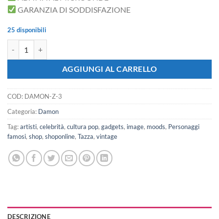
GARANZIA DI SODDISFAZIONE
25 disponibili
iMAGE Tazza Damon Occhi quantità
AGGIUNGI AL CARRELLO
COD:
DAMON-Z-3
Categoria:
Damon
Tag:
artisti
,
celebrità
,
cultura pop
,
gadgets
,
image
,
moods
,
Personaggi
famosi
,
shop
,
shoponline
,
Tazza
,
vintage
DESCRIZIONE