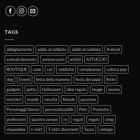
TAGS
abbigliamento
addio al celibato
addio al nubilato
Animali
animali domestci
anniversario
artisti
ASTUCCIO
BOUTIQUE
cane
cat
celebrità
compleanno
cultura pop
dog
Eventi
festa della mamma
festa del papà
feste
gadgets
gatto
Halloween
idea regalo
image
laurea
mestieri
moods
nascita
Natale
passione
Personaggi famosi
personalizzabile
Pets
Pochette
professioni
quattro zampe
re
regali
regalo
shop
shoponline
t-shirt
T-shirt divertenti
Tazza
vintage