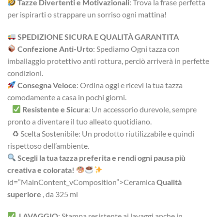
Tazze Divertenti e Motivazionali
: Trova la frase perfetta
per ispirarti o strappare un sorriso ogni mattina!
SPEDIZIONE SICURA E QUALITÀ GARANTITA
Confezione Anti-Urto
: Spediamo Ogni tazza con
imballaggio protettivo anti rottura, perciò arriverà in perfette
condizioni.
Consegna Veloce
: Ordina oggi e ricevi la tua tazza
comodamente a casa in pochi giorni.
Resistente e Sicura
: Un accessorio durevole, sempre
pronto a diventare il tuo alleato quotidiano.
♻ Scelta Sostenibile: Un prodotto riutilizzabile e quindi
rispettoso dell’ambiente.
Scegli la tua tazza preferita e rendi ogni pausa più
creativa e colorata!
id=”MainContent_vComposition”>Ceramica
Qualità
superiore
, da 325 ml
LAVAGGIO
: Stampa resistente ai lavaggi anche in