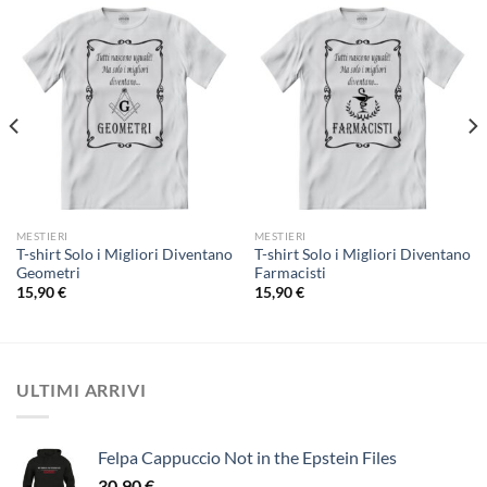
MESTIERI
MESTIERI
T-shirt Solo i Migliori Diventano
T-shirt Solo i Migliori Diventano
Geometri
Farmacisti
15,90
€
15,90
€
ULTIMI ARRIVI
Felpa Cappuccio Not in the Epstein Files
30,90
€