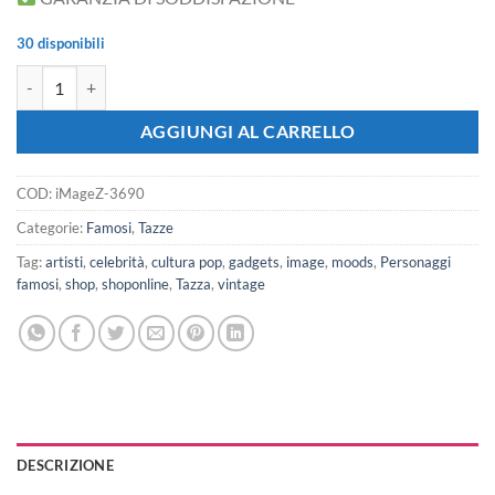
30 disponibili
iMAGE Tazza Il Giorno del Giudizio Doomsday Gesù con Un Unicorno d
AGGIUNGI AL CARRELLO
COD:
iMageZ-3690
Categorie:
Famosi
,
Tazze
Tag:
artisti
,
celebrità
,
cultura pop
,
gadgets
,
image
,
moods
,
Personaggi
famosi
,
shop
,
shoponline
,
Tazza
,
vintage
DESCRIZIONE