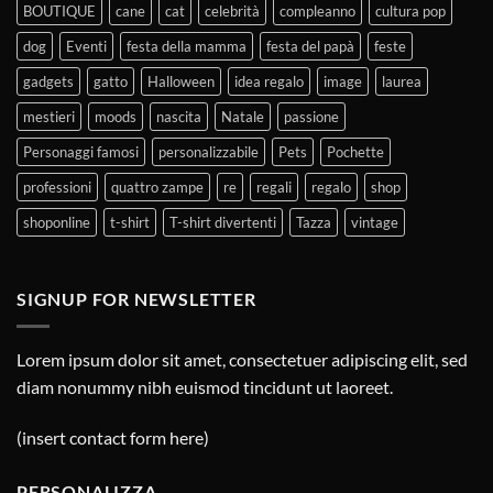
BOUTIQUE
cane
cat
celebrità
compleanno
cultura pop
dog
Eventi
festa della mamma
festa del papà
feste
gadgets
gatto
Halloween
idea regalo
image
laurea
mestieri
moods
nascita
Natale
passione
Personaggi famosi
personalizzabile
Pets
Pochette
professioni
quattro zampe
re
regali
regalo
shop
shoponline
t-shirt
T-shirt divertenti
Tazza
vintage
SIGNUP FOR NEWSLETTER
Lorem ipsum dolor sit amet, consectetuer adipiscing elit, sed
diam nonummy nibh euismod tincidunt ut laoreet.
(insert contact form here)
PERSONALIZZA