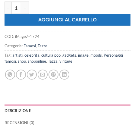
iMAGE Tazza Shuttle Apollo USA missioni nello spazio quantità
AGGIUNGI AL CARRELLO
COD:
iMageZ-1724
Categorie:
Famosi
,
Tazze
Tag:
artisti
,
celebrità
,
cultura pop
,
gadgets
,
image
,
moods
,
Personaggi
famosi
,
shop
,
shoponline
,
Tazza
,
vintage
DESCRIZIONE
RECENSIONI (0)