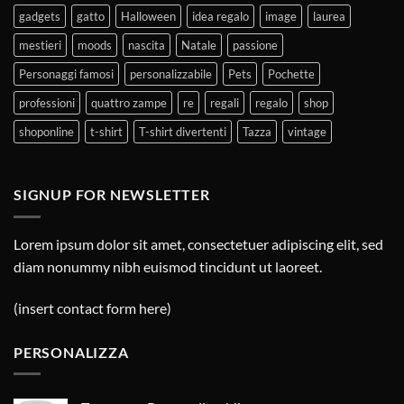
gadgets
gatto
Halloween
idea regalo
image
laurea
mestieri
moods
nascita
Natale
passione
Personaggi famosi
personalizzabile
Pets
Pochette
professioni
quattro zampe
re
regali
regalo
shop
shoponline
t-shirt
T-shirt divertenti
Tazza
vintage
SIGNUP FOR NEWSLETTER
Lorem ipsum dolor sit amet, consectetuer adipiscing elit, sed
diam nonummy nibh euismod tincidunt ut laoreet.
(insert contact form here)
PERSONALIZZA