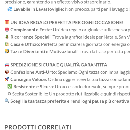
precisione, garantendo un effetto visivo straordinario.
Lavabile in Lavastoviglie
: Non preoccuparti per il lavaggio
UN’IDEA REGALO PERFETTA PER OGNI OCCASIONE!
Compleanni e Feste
: Un’idea regalo originale e utile che so
Ricorrenze Speciali
: Trova la grafica ideale per Natale, Sa
Casa e Ufficio
: Perfetta per iniziare la giornata con energia
Tazze Divertenti e Motivazionali
: Trova la frase perfetta pe
SPEDIZIONE SICURA E QUALITÀ GARANTITA
Confezione Anti-Urto
: Spediamo Ogni tazza con imballaggio 
Consegna Veloce
: Ordina oggi e ricevi la tua tazza comodam
Resistente e Sicura
: Un accessorio durevole, sempre pronto
♻ Scelta Sostenibile: Un prodotto riutilizzabile e quindi rispet
Scegli la tua tazza preferita e rendi ogni pausa più creativa
PRODOTTI CORRELATI