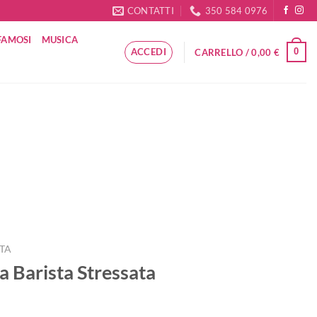
CONTATTI
350 584 0976
FAMOSI
MUSICA
ACCEDI
0
CARRELLO /
0,00
€
ATA
 Barista Stressata