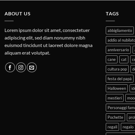
ABOUT US
TAGS
Lorem ipsum dolor sit amet, consectetuer
abbigliamento
adipiscing elit, sed diam nonummy nibh
addio al nubilat
euismod tincidunt ut laoreet dolore magna
anniversario
aliquam erat volutpat.
cane
cat
c
cultura pop
d
festa del papà
Halloween
id
mestieri
moo
Personaggi fam
Pochette
pro
regali
regalo