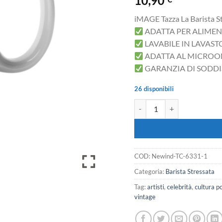
10,90
iMAGE Tazza La Barista S
ADATTA PER ALIMEN
LAVABILE IN LAVAST
ADATTA AL MICRO
GARANZIA DI SODD
26 disponibili
iMAGE Tazza La Barista Stre
COD:
Newind-TC-6331-1
Categoria:
Barista Stressata
Tag:
artisti
,
celebrità
,
cultura p
vintage