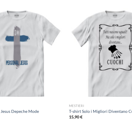
MESTIERI
l Jesus Depeche Mode
T-shirt Solo i Migliori Diventano 
15,90
€