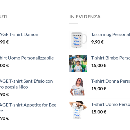
DUTI
IN EVIDENZA
AGE T-shirt Damon
Tazza mug Personal
,90
€
9,90
€
hirt Uomo Personalizzabile
T-shirt Bimbo Perso
,00
€
15,00
€
GE T-shirt Sant'Efisio con
T-shirt Donna Perso
ro poesia Nico
15,00
€
,90
€
T-shirt Uomo Perso
GE T-shirt Appetite for Bee
ve
15,00
€
,90
€