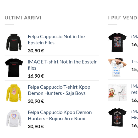
ULTIMI ARRIVI
I PIU’ VEN
Felpa Cappuccio Not in the
iM
Epstein Files
16
30,90
€
T-s
iMAGE T-shirt Not in the Epstein
files
15
16,90
€
iMA
Felpa Cappuccio T-shirt Kpop
ret
Demon Hunters - Saja Boys
16
30,90
€
iMA
Felpa Cappuccio Kpop Demon
Hi
Hunters - Rujinu Jin e Rumi
16
30,90
€