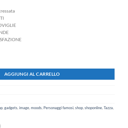
tressata
TI
OVIGLIE
ONDE
ISFAZIONE
ssata quantità
AGGIUNGI AL CARRELLO
op
,
gadgets
,
image
,
moods
,
Personaggi famosi
,
shop
,
shoponline
,
Tazza
,