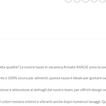
i alta qualità? Le nostre tazze in ceramica firmate iMAGE sono la sc
nte e 100% sicura per alimenti, questa tazza è ideale per gustare caf
ione e attenzione ai dettagli dal nostro team, per offrirti design uni
à, i colori restano intensi e vibranti anche dopo numerosi lavaggi. 