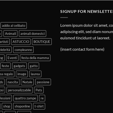
SIGNUP FOR NEWSLETTE
Lorem ipsum dolor sit amet, c
addio al celibato
adipiscing elit, sed diam non
o
Animali
animali domestci
euismod tincidunt ut laoreet.
artisti
ASTUCCIO
BOUTIQUE
(insert contact form here)
elebrità
compleanno
og
Eventi
festa della mamma
feste
gadgets
gatto
ea regalo
image
laurea
ds
nascita
Natale
passione
osi
personalizzabile
Pets
fessioni
quattro zampe
re
shop
shoponline
t-shirt