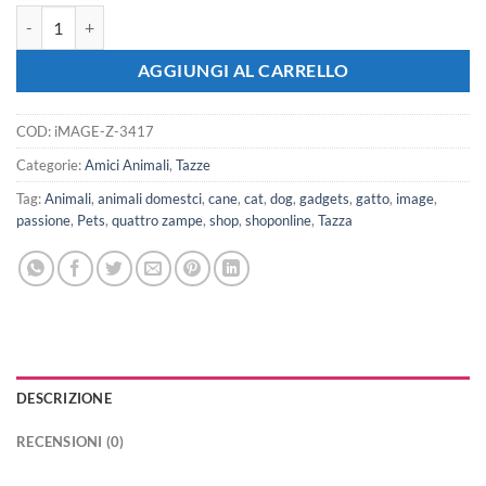
iMAGE Tazza Sharka Shark Space Command quantità
AGGIUNGI AL CARRELLO
COD:
iMAGE-Z-3417
Categorie:
Amici Animali
,
Tazze
Tag:
Animali
,
animali domestci
,
cane
,
cat
,
dog
,
gadgets
,
gatto
,
image
,
passione
,
Pets
,
quattro zampe
,
shop
,
shoponline
,
Tazza
DESCRIZIONE
RECENSIONI (0)