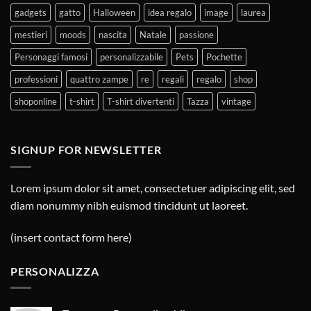
gadgets
gatto
Halloween
idea regalo
image
laurea
mestieri
moods
nascita
Natale
passione
Personaggi famosi
personalizzabile
Pets
Pochette
professioni
quattro zampe
re
regali
regalo
shop
shoponline
t-shirt
T-shirt divertenti
Tazza
vintage
SIGNUP FOR NEWSLETTER
Lorem ipsum dolor sit amet, consectetuer adipiscing elit, sed
diam nonummy nibh euismod tincidunt ut laoreet.
(insert contact form here)
PERSONALIZZA