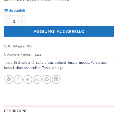
30 disponibili
iMAGE Tazza Vassalli Valvassini Valvassori Feudalesimo Medioevo Libr
AGGIUNGI AL CARRELLO
COD:
iMageZ-3885
Categorie:
Famosi
,
Tazze
Tag:
artisti
,
celebrità
,
cultura pop
,
gadgets
,
image
,
moods
,
Personaggi
famosi
,
shop
,
shoponline
,
Tazza
,
vintage
DESCRIZIONE