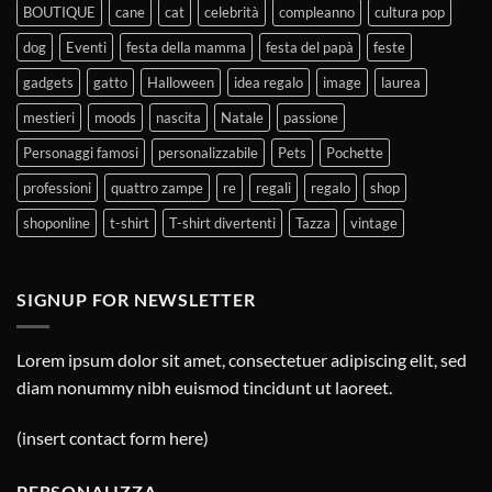
BOUTIQUE
cane
cat
celebrità
compleanno
cultura pop
dog
Eventi
festa della mamma
festa del papà
feste
gadgets
gatto
Halloween
idea regalo
image
laurea
mestieri
moods
nascita
Natale
passione
Personaggi famosi
personalizzabile
Pets
Pochette
professioni
quattro zampe
re
regali
regalo
shop
shoponline
t-shirt
T-shirt divertenti
Tazza
vintage
SIGNUP FOR NEWSLETTER
Lorem ipsum dolor sit amet, consectetuer adipiscing elit, sed
diam nonummy nibh euismod tincidunt ut laoreet.
(insert contact form here)
PERSONALIZZA