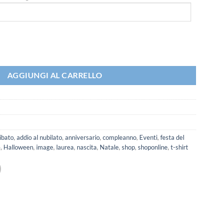
sono uguali, ma solo le migliori sono nate nel (personalizza l'anno di nas
AGGIUNGI AL CARRELLO
libato
,
addio al nubilato
,
anniversario
,
compleanno
,
Eventi
,
festa del
e
,
Halloween
,
image
,
laurea
,
nascita
,
Natale
,
shop
,
shoponline
,
t-shirt