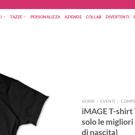
I
TAZZE
PERSONALIZZA
AZIENDE
COLLAB
DIVERTENTI
HOME
/
EVENTI
/
COMP
iMAGE T-shirt 
solo le miglior
di nascita)