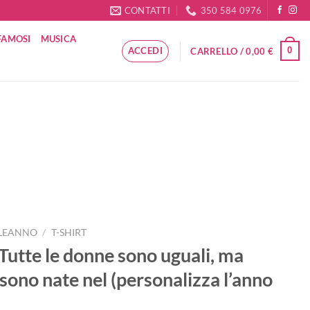
CONTATTI
350 584 0976
FAMOSI
MUSICA
ACCEDI
0
CARRELLO /
0,00
€
LEANNO
/
T-SHIRT
Tutte le donne sono uguali, ma
i sono nate nel (personalizza l’anno