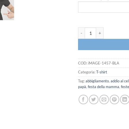
iMAGE T-shirt Tutte le donne 
COD:
iMAGE-1457-BLA
Categoria:
T-shirt
Tag:
abbigliamento
,
addio al ce
papà
,
festa della mamma
,
fest