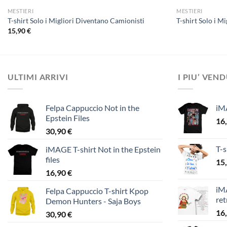
MESTIERI
MESTIERI
T-shirt Solo i Migliori Diventano Camionisti
T-shirt Solo i M
15,90
€
ULTIMI ARRIVI
I PIU’ VEN
Felpa Cappuccio Not in the
iM
Epstein Files
16
30,90
€
T-s
iMAGE T-shirt Not in the Epstein
files
15
16,90
€
iMA
Felpa Cappuccio T-shirt Kpop
ret
Demon Hunters - Saja Boys
16
30,90
€