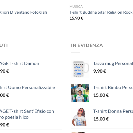
MUSICA
igliori Diventano Fotografi
T-shirt Buddha Sitar Religion Roc
15,90
€
DUTI
IN EVIDENZA
AGE T-shirt Damon
Tazza mug Personal
,90
€
9,90
€
hirt Uomo Personalizzabile
T-shirt Bimbo Perso
,00
€
15,00
€
GE T-shirt Sant'Efisio con
T-shirt Donna Perso
ro poesia Nico
15,00
€
,90
€