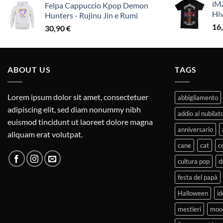
iMA
Felpa Cappuccio Kpop Demon
Hi
Hunters - Rujinu Jin e Rumi
16
30,90
€
ABOUT US
TAGS
Lorem ipsum dolor sit amet, consectetuer
abbigliamento
adipiscing elit, sed diam nonummy nibh
addio al nubilat
euismod tincidunt ut laoreet dolore magna
anniversario
aliquam erat volutpat.
cane
cat
c
cultura pop
d
festa del papà
Halloween
id
mestieri
moo