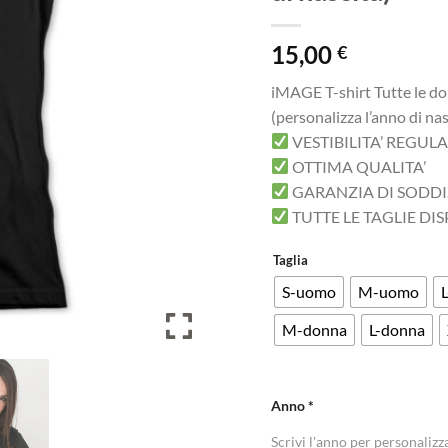
15,00
€
iMAGE T-shirt Tutte le don
(personalizza l’anno di nas
VESTIBILITA’ REGUL
OTTIMA QUALITA’
GARANZIA DI SODD
TUTTE LE TAGLIE DIS
Taglia
S-uomo
M-uomo
M-donna
L-donna
Anno
*
Scrivi l'anno per personalizz