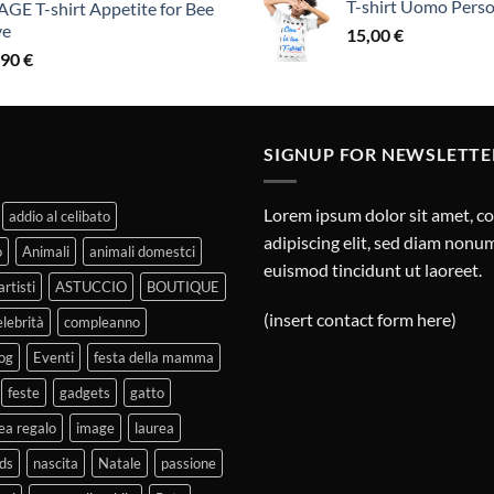
T-shirt Uomo Perso
GE T-shirt Appetite for Bee
ve
15,00
€
,90
€
SIGNUP FOR NEWSLETTE
Lorem ipsum dolor sit amet, c
addio al celibato
adipiscing elit, sed diam non
o
Animali
animali domestci
euismod tincidunt ut laoreet.
artisti
ASTUCCIO
BOUTIQUE
(insert contact form here)
elebrità
compleanno
og
Eventi
festa della mamma
feste
gadgets
gatto
ea regalo
image
laurea
ds
nascita
Natale
passione