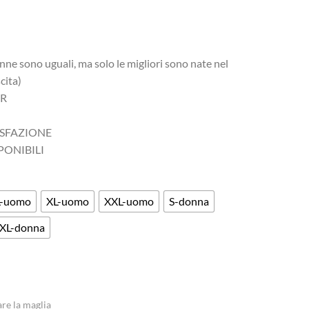
ne sono uguali, ma solo le migliori sono nate nel
cita)
AR
ISFAZIONE
PONIBILI
L-uomo
XL-uomo
XXL-uomo
S-donna
XL-donna
are la maglia