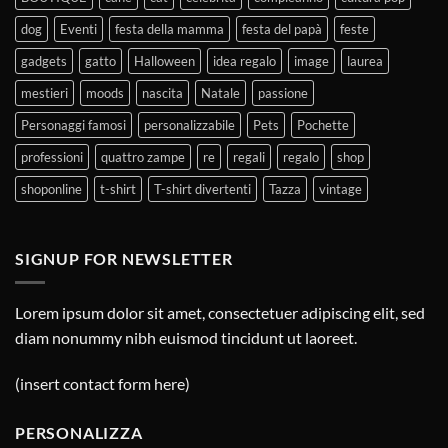
dog
Eventi
festa della mamma
festa del papà
feste
gadgets
gatto
Halloween
idea regalo
image
laurea
mestieri
moods
nascita
Natale
passione
Personaggi famosi
personalizzabile
Pets
Pochette
professioni
quattro zampe
re
regali
regalo
shop
shoponline
t-shirt
T-shirt divertenti
Tazza
vintage
SIGNUP FOR NEWSLETTER
Lorem ipsum dolor sit amet, consectetuer adipiscing elit, sed
diam nonummy nibh euismod tincidunt ut laoreet.
(insert contact form here)
PERSONALIZZA