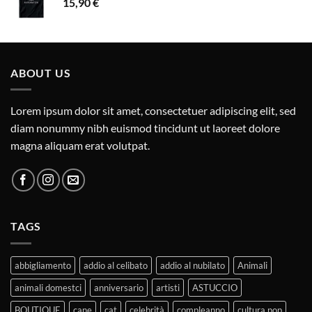
15,90
€
ABOUT US
Lorem ipsum dolor sit amet, consectetuer adipiscing elit, sed
diam nonummy nibh euismod tincidunt ut laoreet dolore
magna aliquam erat volutpat.
TAGS
abbigliamento
addio al celibato
addio al nubilato
Animali
animali domestci
anniversario
artisti
ASTUCCIO
BOUTIQUE
cane
cat
celebrità
compleanno
cultura pop