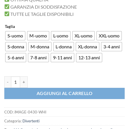
GARANZIA DI SODDISFAZIONE
TUTTE LE TAGLIE DISPONIBILI
Taglia
S-uomo
M-uomo
L-uomo
XL-uomo
XXL-uomo
S-donna
M-donna
L-donna
XL-donna
3-4 anni
5-6 anni
7-8 anni
9-11 anni
12-13 anni
T-shirt Una mia Vecchia Foto Nascita spermatozoo quantità
AGGIUNGI AL CARRELLO
COD:
iMAGE-0430-WHI
Categoria:
Divertenti